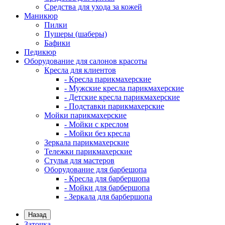
Средства для ухода за кожей
Маникюр
Пилки
Пушеры (шаберы)
Бафики
Педикюр
Оборудование для салонов красоты
Кресла для клиентов
- Кресла парикмахерские
- Мужские кресла парикмахерские
- Детские кресла парикмахерские
- Подставки парикмахерские
Мойки парикмахерские
- Мойки с креслом
- Мойки без кресла
Зеркала парикмахерские
Тележки парикмахерские
Стулья для мастеров
Оборудование для барбешопа
- Кресла для барбершопа
- Мойки для барбершопа
- Зеркала для барбершопа
Назад
Заточка