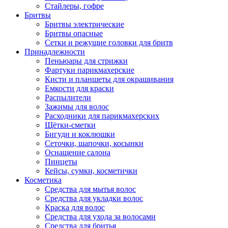
Стайлеры, гофре
Бритвы
Бритвы электрические
Бритвы опасные
Сетки и режущие головки для бритв
Принадлежности
Пеньюары для стрижки
Фартуки парикмахерские
Кисти и планшеты для окрашивания
Емкости для краски
Распылители
Зажимы для волос
Расходники для парикмахерских
Щётки-сметки
Бигуди и коклюшки
Сеточки, шапочки, косынки
Оснащение салона
Пинцеты
Кейсы, сумки, косметички
Косметика
Средства для мытья волос
Средства для укладки волос
Краска для волос
Средства для ухода за волосами
Средства для бритья