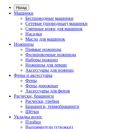
Назад
Машинки
Беспроводные машинки
Сетевые (проводные) машинки
Сменные ножи для машинок
Насадки
Масло для машинок
Ножницы
Прямые ножницы
Филировочные ножницы
Наборы ножниц
Ножницы для левши
Аксессуары для ножниц
Фены и аксессуары
Фены
Фены дорожные
Аксессуары для фенов
Расчески, брашинги
Расчески, гребни
Брашинги, термобрашинги
Щётки
Укладка волос
Плойки
Выпрямители (утюжки)