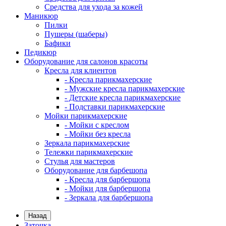
Средства для ухода за кожей
Маникюр
Пилки
Пушеры (шаберы)
Бафики
Педикюр
Оборудование для салонов красоты
Кресла для клиентов
- Кресла парикмахерские
- Мужские кресла парикмахерские
- Детские кресла парикмахерские
- Подставки парикмахерские
Мойки парикмахерские
- Мойки с креслом
- Мойки без кресла
Зеркала парикмахерские
Тележки парикмахерские
Стулья для мастеров
Оборудование для барбешопа
- Кресла для барбершопа
- Мойки для барбершопа
- Зеркала для барбершопа
Назад
Заточка