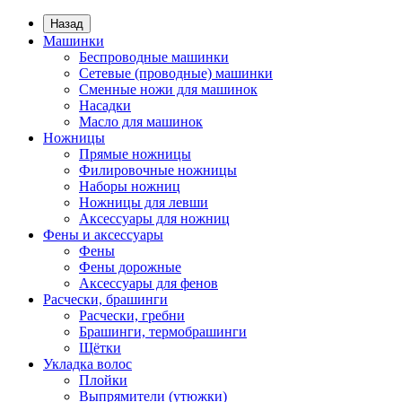
Назад
Машинки
Беспроводные машинки
Сетевые (проводные) машинки
Сменные ножи для машинок
Насадки
Масло для машинок
Ножницы
Прямые ножницы
Филировочные ножницы
Наборы ножниц
Ножницы для левши
Аксессуары для ножниц
Фены и аксессуары
Фены
Фены дорожные
Аксессуары для фенов
Расчески, брашинги
Расчески, гребни
Брашинги, термобрашинги
Щётки
Укладка волос
Плойки
Выпрямители (утюжки)