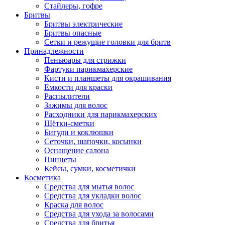
Стайлеры, гофре
Бритвы
Бритвы электрические
Бритвы опасные
Сетки и режущие головки для бритв
Принадлежности
Пеньюары для стрижки
Фартуки парикмахерские
Кисти и планшеты для окрашивания
Емкости для краски
Распылители
Зажимы для волос
Расходники для парикмахерских
Щётки-сметки
Бигуди и коклюшки
Сеточки, шапочки, косынки
Оснащение салона
Пинцеты
Кейсы, сумки, косметички
Косметика
Средства для мытья волос
Средства для укладки волос
Краска для волос
Средства для ухода за волосами
Средства для бритья