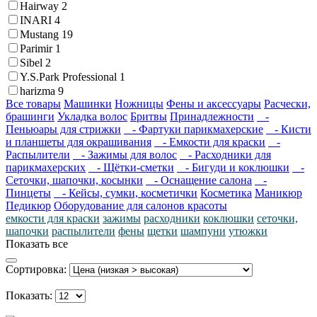
Hairway
2
INARI
4
Mustang
19
Parimir
1
Sibel
2
Y.S.Park Professional
1
harizma
9
Все товары
Машинки
Ножницы
Фены и аксессуары
Расчески,
брашинги
Укладка волос
Бритвы
Принадлежности
-
Пеньюары для стрижки
- Фартуки парикмахерские
- Кисти
и планшеты для окрашивания
- Емкости для краски
-
Распылители
- Зажимы для волос
- Расходники для
парикмахерских
- Щётки-сметки
- Бигуди и коклюшки
-
Сеточки, шапочки, косынки
- Оснащение салона
-
Пинцеты
- Кейсы, сумки, косметички
Косметика
Маникюр
Педикюр
Оборудование для салонов красоты
емкости для краски
зажимы
расходники
коклюшки
сеточки,
шапочки
распылители
фены
щетки
шампуни
утюжки
Показать все
Сортировка:
Показать: