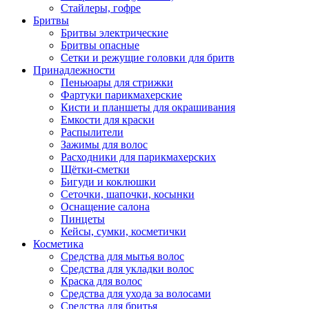
Стайлеры, гофре
Бритвы
Бритвы электрические
Бритвы опасные
Сетки и режущие головки для бритв
Принадлежности
Пеньюары для стрижки
Фартуки парикмахерские
Кисти и планшеты для окрашивания
Емкости для краски
Распылители
Зажимы для волос
Расходники для парикмахерских
Щётки-сметки
Бигуди и коклюшки
Сеточки, шапочки, косынки
Оснащение салона
Пинцеты
Кейсы, сумки, косметички
Косметика
Средства для мытья волос
Средства для укладки волос
Краска для волос
Средства для ухода за волосами
Средства для бритья