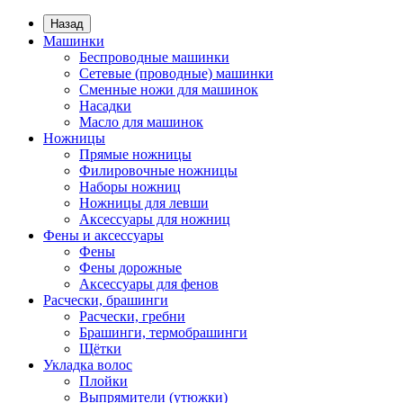
Назад
Машинки
Беспроводные машинки
Сетевые (проводные) машинки
Сменные ножи для машинок
Насадки
Масло для машинок
Ножницы
Прямые ножницы
Филировочные ножницы
Наборы ножниц
Ножницы для левши
Аксессуары для ножниц
Фены и аксессуары
Фены
Фены дорожные
Аксессуары для фенов
Расчески, брашинги
Расчески, гребни
Брашинги, термобрашинги
Щётки
Укладка волос
Плойки
Выпрямители (утюжки)