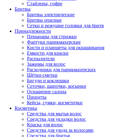
Стайлеры, гофре
Бритвы
Бритвы электрические
Бритвы опасные
Сетки и режущие головки для бритв
Принадлежности
Пеньюары для стрижки
Фартуки парикмахерские
Кисти и планшеты для окрашивания
Емкости для краски
Распылители
Зажимы для волос
Расходники для парикмахерских
Щётки-сметки
Бигуди и коклюшки
Сеточки, шапочки, косынки
Оснащение салона
Пинцеты
Кейсы, сумки, косметички
Косметика
Средства для мытья волос
Средства для укладки волос
Краска для волос
Средства для ухода за волосами
Средства для бритья