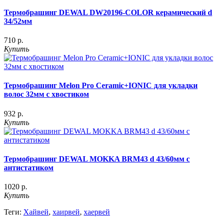
Термобрашинг DEWAL DW20196-COLOR керамический d
34/52мм
710 р.
Купить
Термобрашинг Melon Pro Ceramic+IONIC для укладки
волос 32мм с хвостиком
932 р.
Купить
Термобрашинг DEWAL MOKKA BRM43 d 43/60мм c
антистатиком
1020 р.
Купить
Теги:
Хайвей
,
хаирвей
,
хаервей