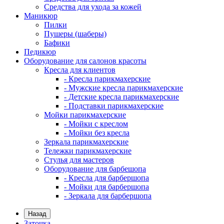
Средства для ухода за кожей
Маникюр
Пилки
Пушеры (шаберы)
Бафики
Педикюр
Оборудование для салонов красоты
Кресла для клиентов
- Кресла парикмахерские
- Мужские кресла парикмахерские
- Детские кресла парикмахерские
- Подставки парикмахерские
Мойки парикмахерские
- Мойки с креслом
- Мойки без кресла
Зеркала парикмахерские
Тележки парикмахерские
Стулья для мастеров
Оборудование для барбешопа
- Кресла для барбершопа
- Мойки для барбершопа
- Зеркала для барбершопа
Назад
Заточка