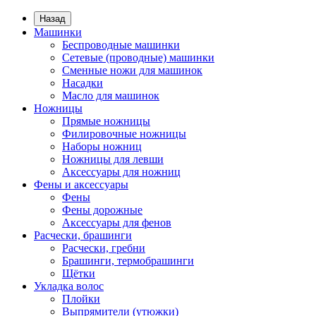
Назад
Машинки
Беспроводные машинки
Сетевые (проводные) машинки
Сменные ножи для машинок
Насадки
Масло для машинок
Ножницы
Прямые ножницы
Филировочные ножницы
Наборы ножниц
Ножницы для левши
Аксессуары для ножниц
Фены и аксессуары
Фены
Фены дорожные
Аксессуары для фенов
Расчески, брашинги
Расчески, гребни
Брашинги, термобрашинги
Щётки
Укладка волос
Плойки
Выпрямители (утюжки)