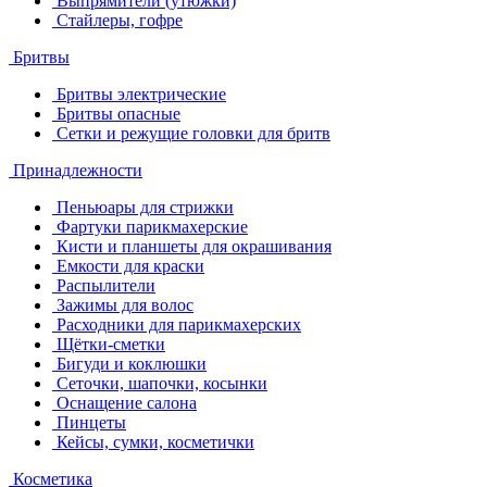
Выпрямители (утюжки)
Стайлеры, гофре
Бритвы
Бритвы электрические
Бритвы опасные
Сетки и режущие головки для бритв
Принадлежности
Пеньюары для стрижки
Фартуки парикмахерские
Кисти и планшеты для окрашивания
Емкости для краски
Распылители
Зажимы для волос
Расходники для парикмахерских
Щётки-сметки
Бигуди и коклюшки
Сеточки, шапочки, косынки
Оснащение салона
Пинцеты
Кейсы, сумки, косметички
Косметика