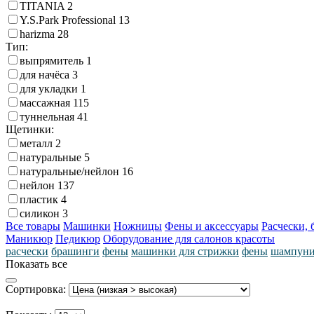
TITANIA
2
Y.S.Park Professional
13
harizma
28
Тип:
выпрямитель
1
для начёса
3
для укладки
1
массажная
115
туннельная
41
Щетинки:
металл
2
натуральные
5
натуральные/нейлон
16
нейлон
137
пластик
4
силикон
3
Все товары
Машинки
Ножницы
Фены и аксессуары
Расчески,
Маникюр
Педикюр
Оборудование для салонов красоты
расчески
брашинги
фены
машинки для стрижки
фены
шампун
Показать все
Сортировка: