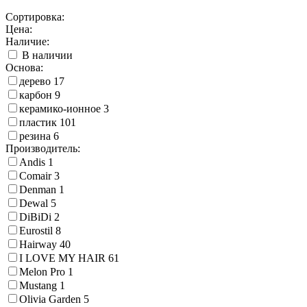
Сортировка:
Цена:
Наличие:
В наличии
Основа:
дерево
17
карбон
9
керамико-ионное
3
пластик
101
резина
6
Производитель:
Andis
1
Comair
3
Denman
1
Dewal
5
DiBiDi
2
Eurostil
8
Hairway
40
I LOVE MY HAIR
61
Melon Pro
1
Mustang
1
Olivia Garden
5