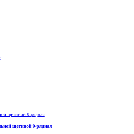
с
льной щетиной 9-рядная