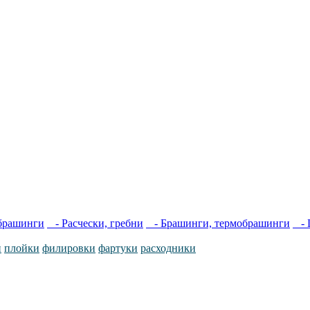
 брашинги
- Расчески, гребни
- Брашинги, термобрашинги
- 
и
плойки
филировки
фартуки
расходники