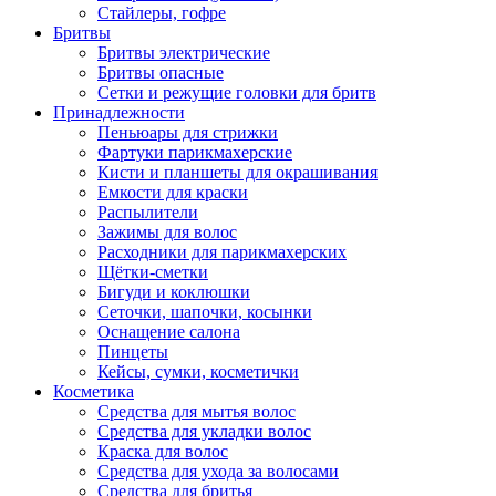
Стайлеры, гофре
Бритвы
Бритвы электрические
Бритвы опасные
Сетки и режущие головки для бритв
Принадлежности
Пеньюары для стрижки
Фартуки парикмахерские
Кисти и планшеты для окрашивания
Емкости для краски
Распылители
Зажимы для волос
Расходники для парикмахерских
Щётки-сметки
Бигуди и коклюшки
Сеточки, шапочки, косынки
Оснащение салона
Пинцеты
Кейсы, сумки, косметички
Косметика
Средства для мытья волос
Средства для укладки волос
Краска для волос
Средства для ухода за волосами
Средства для бритья