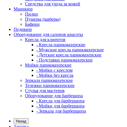
Средства для ухода за кожей
Маникюр
Пилки
Пушеры (шаберы)
Бафики
Педикюр
Оборудование для салонов красоты
Кресла для клиентов
- Кресла парикмахерские
- Мужские кресла парикмахерские
- Детские кресла парикмахерские
- Подставки парикмахерские
Мойки парикмахерские
- Мойки с креслом
- Мойки без кресла
Зеркала парикмахерские
Тележки парикмахерские
Стулья для мастеров
Оборудование для барбешопа
- Кресла для барбершопа
- Мойки для барбершопа
- Зеркала для барбершопа
Назад
Заточка