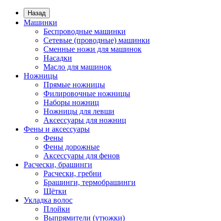
Назад
Машинки
Беспроводные машинки
Сетевые (проводные) машинки
Сменные ножи для машинок
Насадки
Масло для машинок
Ножницы
Прямые ножницы
Филировочные ножницы
Наборы ножниц
Ножницы для левши
Аксессуары для ножниц
Фены и аксессуары
Фены
Фены дорожные
Аксессуары для фенов
Расчески, брашинги
Расчески, гребни
Брашинги, термобрашинги
Щётки
Укладка волос
Плойки
Выпрямители (утюжки)