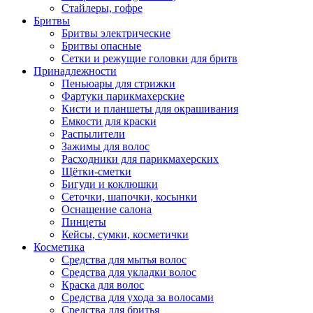
Стайлеры, гофре
Бритвы
Бритвы электрические
Бритвы опасные
Сетки и режущие головки для бритв
Принадлежности
Пеньюары для стрижки
Фартуки парикмахерские
Кисти и планшеты для окрашивания
Емкости для краски
Распылители
Зажимы для волос
Расходники для парикмахерских
Щётки-сметки
Бигуди и коклюшки
Сеточки, шапочки, косынки
Оснащение салона
Пинцеты
Кейсы, сумки, косметички
Косметика
Средства для мытья волос
Средства для укладки волос
Краска для волос
Средства для ухода за волосами
Средства для бритья