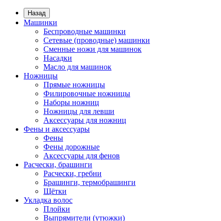
Назад
Машинки
Беспроводные машинки
Сетевые (проводные) машинки
Сменные ножи для машинок
Насадки
Масло для машинок
Ножницы
Прямые ножницы
Филировочные ножницы
Наборы ножниц
Ножницы для левши
Аксессуары для ножниц
Фены и аксессуары
Фены
Фены дорожные
Аксессуары для фенов
Расчески, брашинги
Расчески, гребни
Брашинги, термобрашинги
Щётки
Укладка волос
Плойки
Выпрямители (утюжки)