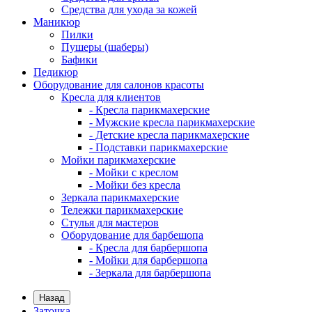
Средства для ухода за кожей
Маникюр
Пилки
Пушеры (шаберы)
Бафики
Педикюр
Оборудование для салонов красоты
Кресла для клиентов
- Кресла парикмахерские
- Мужские кресла парикмахерские
- Детские кресла парикмахерские
- Подставки парикмахерские
Мойки парикмахерские
- Мойки с креслом
- Мойки без кресла
Зеркала парикмахерские
Тележки парикмахерские
Стулья для мастеров
Оборудование для барбешопа
- Кресла для барбершопа
- Мойки для барбершопа
- Зеркала для барбершопа
Назад
Заточка