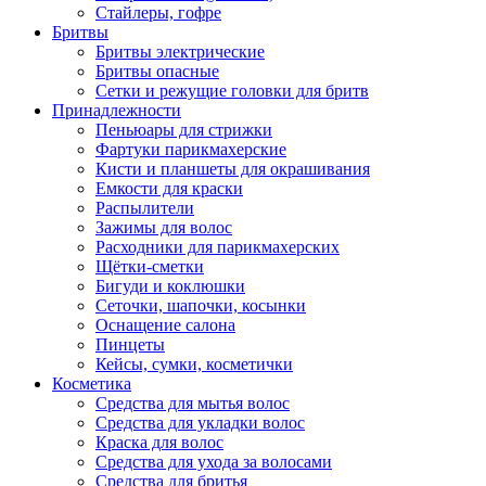
Стайлеры, гофре
Бритвы
Бритвы электрические
Бритвы опасные
Сетки и режущие головки для бритв
Принадлежности
Пеньюары для стрижки
Фартуки парикмахерские
Кисти и планшеты для окрашивания
Емкости для краски
Распылители
Зажимы для волос
Расходники для парикмахерских
Щётки-сметки
Бигуди и коклюшки
Сеточки, шапочки, косынки
Оснащение салона
Пинцеты
Кейсы, сумки, косметички
Косметика
Средства для мытья волос
Средства для укладки волос
Краска для волос
Средства для ухода за волосами
Средства для бритья