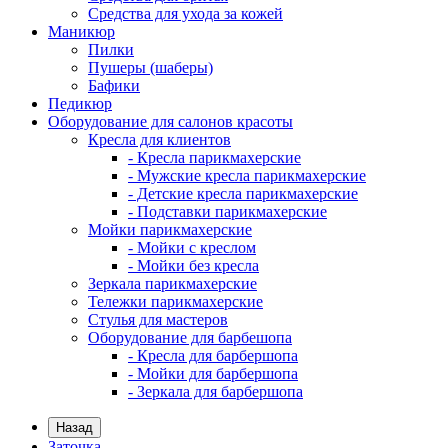
Средства для ухода за кожей
Маникюр
Пилки
Пушеры (шаберы)
Бафики
Педикюр
Оборудование для салонов красоты
Кресла для клиентов
- Кресла парикмахерские
- Мужские кресла парикмахерские
- Детские кресла парикмахерские
- Подставки парикмахерские
Мойки парикмахерские
- Мойки с креслом
- Мойки без кресла
Зеркала парикмахерские
Тележки парикмахерские
Стулья для мастеров
Оборудование для барбешопа
- Кресла для барбершопа
- Мойки для барбершопа
- Зеркала для барбершопа
Назад
Заточка