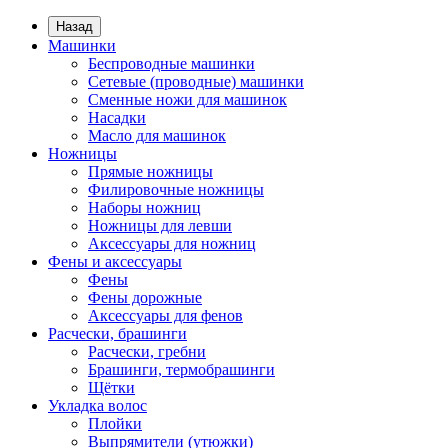
Назад
Машинки
Беспроводные машинки
Сетевые (проводные) машинки
Сменные ножи для машинок
Насадки
Масло для машинок
Ножницы
Прямые ножницы
Филировочные ножницы
Наборы ножниц
Ножницы для левши
Аксессуары для ножниц
Фены и аксессуары
Фены
Фены дорожные
Аксессуары для фенов
Расчески, брашинги
Расчески, гребни
Брашинги, термобрашинги
Щётки
Укладка волос
Плойки
Выпрямители (утюжки)