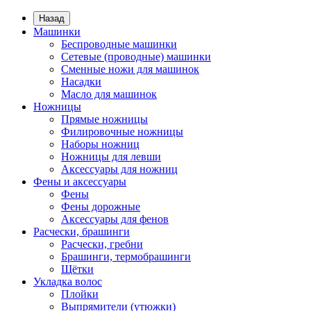
Назад
Машинки
Беспроводные машинки
Сетевые (проводные) машинки
Сменные ножи для машинок
Насадки
Масло для машинок
Ножницы
Прямые ножницы
Филировочные ножницы
Наборы ножниц
Ножницы для левши
Аксессуары для ножниц
Фены и аксессуары
Фены
Фены дорожные
Аксессуары для фенов
Расчески, брашинги
Расчески, гребни
Брашинги, термобрашинги
Щётки
Укладка волос
Плойки
Выпрямители (утюжки)