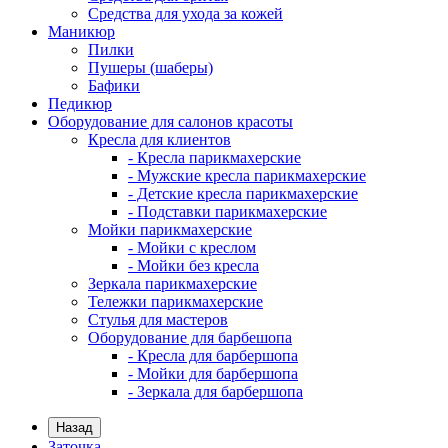
Средства для ухода за кожей
Маникюр
Пилки
Пушеры (шаберы)
Бафики
Педикюр
Оборудование для салонов красоты
Кресла для клиентов
- Кресла парикмахерские
- Мужские кресла парикмахерские
- Детские кресла парикмахерские
- Подставки парикмахерские
Мойки парикмахерские
- Мойки с креслом
- Мойки без кресла
Зеркала парикмахерские
Тележки парикмахерские
Стулья для мастеров
Оборудование для барбешопа
- Кресла для барбершопа
- Мойки для барбершопа
- Зеркала для барбершопа
Назад
Заточка