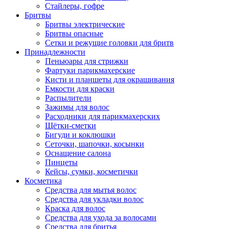
Стайлеры, гофре
Бритвы
Бритвы электрические
Бритвы опасные
Сетки и режущие головки для бритв
Принадлежности
Пеньюары для стрижки
Фартуки парикмахерские
Кисти и планшеты для окрашивания
Емкости для краски
Распылители
Зажимы для волос
Расходники для парикмахерских
Щётки-сметки
Бигуди и коклюшки
Сеточки, шапочки, косынки
Оснащение салона
Пинцеты
Кейсы, сумки, косметички
Косметика
Средства для мытья волос
Средства для укладки волос
Краска для волос
Средства для ухода за волосами
Средства для бритья