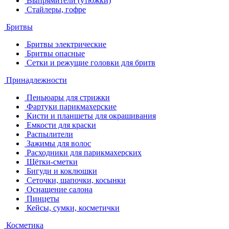
Выпрямители (утюжки)
Стайлеры, гофре
Бритвы
Бритвы электрические
Бритвы опасные
Сетки и режущие головки для бритв
Принадлежности
Пеньюары для стрижки
Фартуки парикмахерские
Кисти и планшеты для окрашивания
Емкости для краски
Распылители
Зажимы для волос
Расходники для парикмахерских
Щётки-сметки
Бигуди и коклюшки
Сеточки, шапочки, косынки
Оснащение салона
Пинцеты
Кейсы, сумки, косметички
Косметика