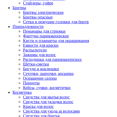
Стайлеры, гофре
Бритвы
Бритвы электрические
Бритвы опасные
Сетки и режущие головки для бритв
Принадлежности
Пеньюары для стрижки
Фартуки парикмахерские
Кисти и планшеты для окрашивания
Емкости для краски
Распылители
Зажимы для волос
Расходники для парикмахерских
Щётки-сметки
Бигуди и коклюшки
Сеточки, шапочки, косынки
Оснащение салона
Пинцеты
Кейсы, сумки, косметички
Косметика
Средства для мытья волос
Средства для укладки волос
Краска для волос
Средства для ухода за волосами
Средства для бритья