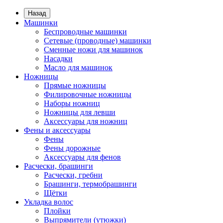
Назад
Машинки
Беспроводные машинки
Сетевые (проводные) машинки
Сменные ножи для машинок
Насадки
Масло для машинок
Ножницы
Прямые ножницы
Филировочные ножницы
Наборы ножниц
Ножницы для левши
Аксессуары для ножниц
Фены и аксессуары
Фены
Фены дорожные
Аксессуары для фенов
Расчески, брашинги
Расчески, гребни
Брашинги, термобрашинги
Щётки
Укладка волос
Плойки
Выпрямители (утюжки)