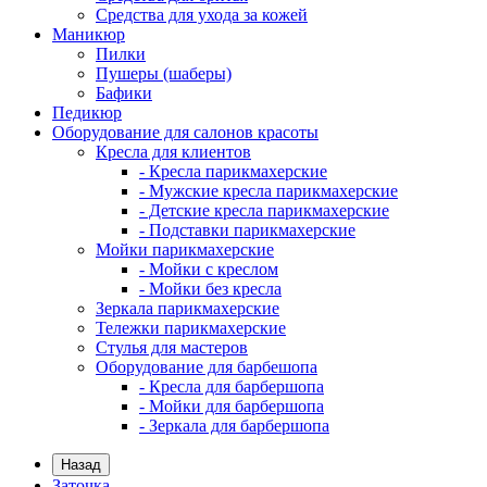
Средства для ухода за кожей
Маникюр
Пилки
Пушеры (шаберы)
Бафики
Педикюр
Оборудование для салонов красоты
Кресла для клиентов
- Кресла парикмахерские
- Мужские кресла парикмахерские
- Детские кресла парикмахерские
- Подставки парикмахерские
Мойки парикмахерские
- Мойки с креслом
- Мойки без кресла
Зеркала парикмахерские
Тележки парикмахерские
Стулья для мастеров
Оборудование для барбешопа
- Кресла для барбершопа
- Мойки для барбершопа
- Зеркала для барбершопа
Назад
Заточка