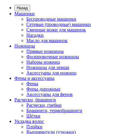
Назад
Машинки
Беспроводные машинки
Сетевые (проводные) машинки
Сменные ножи для машинок
Насадки
Масло для машинок
Ножницы
Прямые ножницы
Филировочные ножницы
Наборы ножниц
Ножницы для левши
Аксессуары для ножниц
Фены и аксессуары
Фены
Фены дорожные
Аксессуары для фенов
Расчески, брашинги
Расчески, гребни
Брашинги, термобрашинги
Щётки
Укладка волос
Плойки
Выпрямители (утюжки)