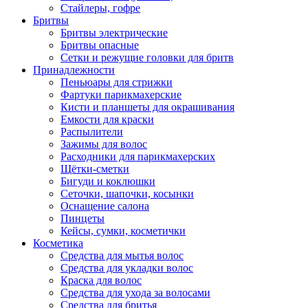
Стайлеры, гофре
Бритвы
Бритвы электрические
Бритвы опасные
Сетки и режущие головки для бритв
Принадлежности
Пеньюары для стрижки
Фартуки парикмахерские
Кисти и планшеты для окрашивания
Емкости для краски
Распылители
Зажимы для волос
Расходники для парикмахерских
Щётки-сметки
Бигуди и коклюшки
Сеточки, шапочки, косынки
Оснащение салона
Пинцеты
Кейсы, сумки, косметички
Косметика
Средства для мытья волос
Средства для укладки волос
Краска для волос
Средства для ухода за волосами
Средства для бритья