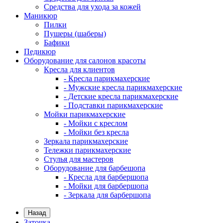
Средства для ухода за кожей
Маникюр
Пилки
Пушеры (шаберы)
Бафики
Педикюр
Оборудование для салонов красоты
Кресла для клиентов
- Кресла парикмахерские
- Мужские кресла парикмахерские
- Детские кресла парикмахерские
- Подставки парикмахерские
Мойки парикмахерские
- Мойки с креслом
- Мойки без кресла
Зеркала парикмахерские
Тележки парикмахерские
Стулья для мастеров
Оборудование для барбешопа
- Кресла для барбершопа
- Мойки для барбершопа
- Зеркала для барбершопа
Назад
Заточка