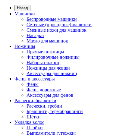
Назад
Машинки
Беспроводные машинки
Сетевые (проводные) машинки
Сменные ножи для машинок
Насадки
Масло для машинок
Ножницы
Прямые ножницы
Филировочные ножницы
Наборы ножниц
Ножницы для левши
Аксессуары для ножниц
Фены и аксессуары
Фены
Фены дорожные
Аксессуары для фенов
Расчески, брашинги
Расчески, гребни
Брашинги, термобрашинги
Щётки
Укладка волос
Плойки
Выпрямители (утюжки)