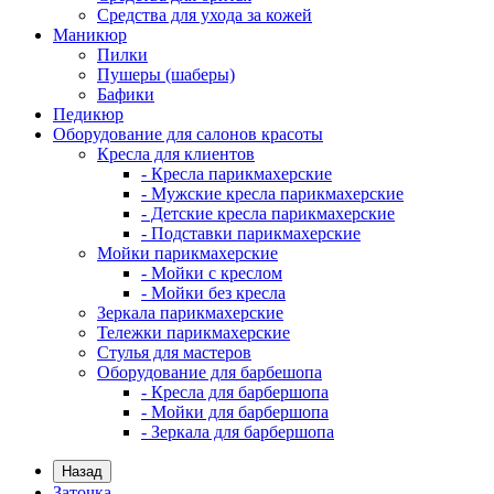
Средства для ухода за кожей
Маникюр
Пилки
Пушеры (шаберы)
Бафики
Педикюр
Оборудование для салонов красоты
Кресла для клиентов
- Кресла парикмахерские
- Мужские кресла парикмахерские
- Детские кресла парикмахерские
- Подставки парикмахерские
Мойки парикмахерские
- Мойки с креслом
- Мойки без кресла
Зеркала парикмахерские
Тележки парикмахерские
Стулья для мастеров
Оборудование для барбешопа
- Кресла для барбершопа
- Мойки для барбершопа
- Зеркала для барбершопа
Назад
Заточка