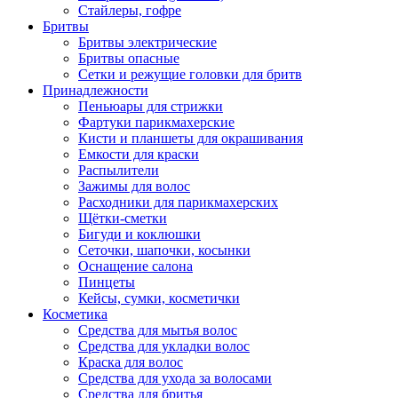
Стайлеры, гофре
Бритвы
Бритвы электрические
Бритвы опасные
Сетки и режущие головки для бритв
Принадлежности
Пеньюары для стрижки
Фартуки парикмахерские
Кисти и планшеты для окрашивания
Емкости для краски
Распылители
Зажимы для волос
Расходники для парикмахерских
Щётки-сметки
Бигуди и коклюшки
Сеточки, шапочки, косынки
Оснащение салона
Пинцеты
Кейсы, сумки, косметички
Косметика
Средства для мытья волос
Средства для укладки волос
Краска для волос
Средства для ухода за волосами
Средства для бритья