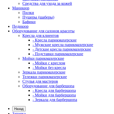
Средства для ухода за кожей
Маникюр
Пилки
Пушеры (шаберы)
Бафики
Педикюр
Оборудование для салонов красоты
Кресла для клиентов
- Кресла парикмахерские
- Мужские кресла парикмахерские
- Детские кресла парикмахерские
- Подставки парикмахерские
Мойки парикмахерские
- Мойки с креслом
- Мойки без кресла
Зеркала парикмахерские
Тележки парикмахерские
Стулья для мастеров
Оборудование для барбешопа
- Кресла для барбершопа
- Мойки для барбершопа
- Зеркала для барбершопа
Назад
Заточка