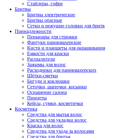
Стайлеры, гофре
Бритвы
Бритвы электрические
Бритвы опасные
Сетки и режущие головки для бритв
Принадлежности
Пеньюары для стрижки
Фартуки парикмахерские
Кисти и планшеты для окрашивания
Емкости для краски
Распылители
Зажимы для волос
Расходники для парикмахерских
Щётки-сметки
Бигуди и коклюшки
Сеточки, шапочки, косынки
Оснащение салона
Пинцеты
Кейсы, сумки, косметички
Косметика
Средства для мытья волос
Средства для укладки волос
Краска для волос
Средства для ухода за волосами
Средства для бритья