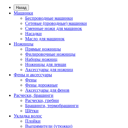
Назад
Машинки
Беспроводные машинки
Сетевые (проводные) машинки
Сменные ножи для машинок
Насадки
Масло для машинок
Ножницы
Прямые ножницы
Филировочные ножницы
Наборы ножниц
Ножницы для левши
Аксессуары для ножниц
Фены и аксессуары
Фены
Фены дорожные
Аксессуары для фенов
Расчески, брашинги
Расчески, гребни
Брашинги, термобрашинги
Щётки
Укладка волос
Плойки
Выпрямители (утюжки)