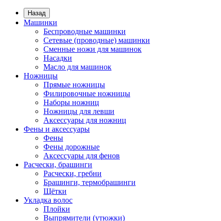
Назад
Машинки
Беспроводные машинки
Сетевые (проводные) машинки
Сменные ножи для машинок
Насадки
Масло для машинок
Ножницы
Прямые ножницы
Филировочные ножницы
Наборы ножниц
Ножницы для левши
Аксессуары для ножниц
Фены и аксессуары
Фены
Фены дорожные
Аксессуары для фенов
Расчески, брашинги
Расчески, гребни
Брашинги, термобрашинги
Щётки
Укладка волос
Плойки
Выпрямители (утюжки)