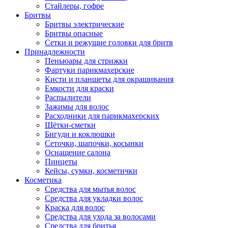
Стайлеры, гофре
Бритвы
Бритвы электрические
Бритвы опасные
Сетки и режущие головки для бритв
Принадлежности
Пеньюары для стрижки
Фартуки парикмахерские
Кисти и планшеты для окрашивания
Емкости для краски
Распылители
Зажимы для волос
Расходники для парикмахерских
Щётки-сметки
Бигуди и коклюшки
Сеточки, шапочки, косынки
Оснащение салона
Пинцеты
Кейсы, сумки, косметички
Косметика
Средства для мытья волос
Средства для укладки волос
Краска для волос
Средства для ухода за волосами
Средства для бритья