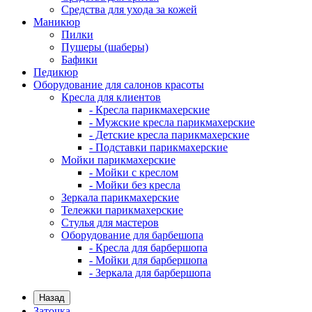
Средства для ухода за кожей
Маникюр
Пилки
Пушеры (шаберы)
Бафики
Педикюр
Оборудование для салонов красоты
Кресла для клиентов
- Кресла парикмахерские
- Мужские кресла парикмахерские
- Детские кресла парикмахерские
- Подставки парикмахерские
Мойки парикмахерские
- Мойки с креслом
- Мойки без кресла
Зеркала парикмахерские
Тележки парикмахерские
Стулья для мастеров
Оборудование для барбешопа
- Кресла для барбершопа
- Мойки для барбершопа
- Зеркала для барбершопа
Назад
Заточка