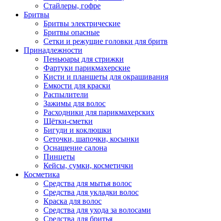
Стайлеры, гофре
Бритвы
Бритвы электрические
Бритвы опасные
Сетки и режущие головки для бритв
Принадлежности
Пеньюары для стрижки
Фартуки парикмахерские
Кисти и планшеты для окрашивания
Емкости для краски
Распылители
Зажимы для волос
Расходники для парикмахерских
Щётки-сметки
Бигуди и коклюшки
Сеточки, шапочки, косынки
Оснащение салона
Пинцеты
Кейсы, сумки, косметички
Косметика
Средства для мытья волос
Средства для укладки волос
Краска для волос
Средства для ухода за волосами
Средства для бритья