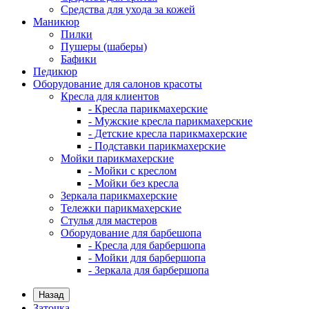
Средства для ухода за кожей
Маникюр
Пилки
Пушеры (шаберы)
Бафики
Педикюр
Оборудование для салонов красоты
Кресла для клиентов
- Кресла парикмахерские
- Мужские кресла парикмахерские
- Детские кресла парикмахерские
- Подставки парикмахерские
Мойки парикмахерские
- Мойки с креслом
- Мойки без кресла
Зеркала парикмахерские
Тележки парикмахерские
Стулья для мастеров
Оборудование для барбешопа
- Кресла для барбершопа
- Мойки для барбершопа
- Зеркала для барбершопа
Назад
Заточка