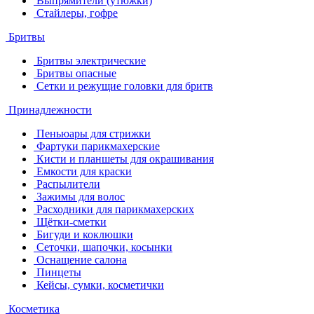
Выпрямители (утюжки)
Стайлеры, гофре
Бритвы
Бритвы электрические
Бритвы опасные
Сетки и режущие головки для бритв
Принадлежности
Пеньюары для стрижки
Фартуки парикмахерские
Кисти и планшеты для окрашивания
Емкости для краски
Распылители
Зажимы для волос
Расходники для парикмахерских
Щётки-сметки
Бигуди и коклюшки
Сеточки, шапочки, косынки
Оснащение салона
Пинцеты
Кейсы, сумки, косметички
Косметика