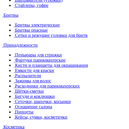
Выпрямители (утюжки)
Стайлеры, гофре
Бритвы
Бритвы электрические
Бритвы опасные
Сетки и режущие головки для бритв
Принадлежности
Пеньюары для стрижки
Фартуки парикмахерские
Кисти и планшеты для окрашивания
Емкости для краски
Распылители
Зажимы для волос
Расходники для парикмахерских
Щётки-сметки
Бигуди и коклюшки
Сеточки, шапочки, косынки
Оснащение салона
Пинцеты
Кейсы, сумки, косметички
Косметика