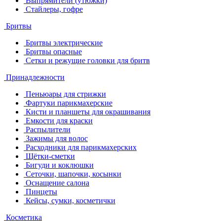
Выпрямители (утюжки)
Стайлеры, гофре
Бритвы
Бритвы электрические
Бритвы опасные
Сетки и режущие головки для бритв
Принадлежности
Пеньюары для стрижки
Фартуки парикмахерские
Кисти и планшеты для окрашивания
Емкости для краски
Распылители
Зажимы для волос
Расходники для парикмахерских
Щётки-сметки
Бигуди и коклюшки
Сеточки, шапочки, косынки
Оснащение салона
Пинцеты
Кейсы, сумки, косметички
Косметика