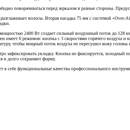
бодно поворачиваться перед зеркалом в разные стороны. Преду
разглаживает волосы. Вторая насадка 75 мм с системой «Over-Ai
адки.
мощностью 2400 Вт создает сильный воздушный поток до 128 км
фен имеет 6 режимов: кнопка с 3 скоростями горячего воздуха и
туру, чтобы мощный поток воздуха не пересушил кожу головы 
ро зафиксировать укладку. Кнопка не фиксируется, холодный по
я и долго сохраняют форму.
т в себе функциональные качества профессионального инструмен