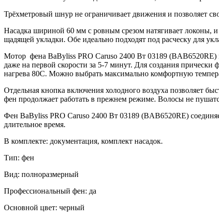
Трёхметровый шнур не ограничивает движения и позволяет сво
Насадка шириной 60 мм с ровным срезом натягивает локоны, и 
щадящей укладки. Обе идеально подходят под расческу для укл
Мотор фена BaByliss PRO Caruso 2400 Вт 03189 (BAB6520RE) 
даже на первой скорости за 5-7 минут. Для создания прически 
нагрева 80С. Можно выбрать максимально комфортную темпера
Отдельная кнопка включения холодного воздуха позволяет быст
фен продолжает работать в прежнем режиме. Волосы не пушатс
Фен BaByliss PRO Caruso 2400 Вт 03189 (BAB6520RE) соединяе
длительное время.
В комплекте: документация, комплект насадок.
Тип: фен
Вид: полноразмерный
Профессиональный фен: да
Основной цвет: черный