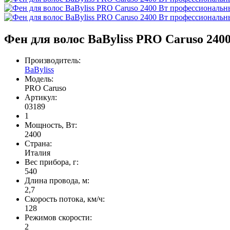
Фен для волос BaByliss PRO Caruso 24
Производитель:
BaByliss
Модель:
PRO Caruso
Артикул:
03189
1
Мощность, Вт:
2400
Страна:
Италия
Вес прибора, г:
540
Длина провода, м:
2,7
Скорость потока, км/ч:
128
Режимов скорости:
2