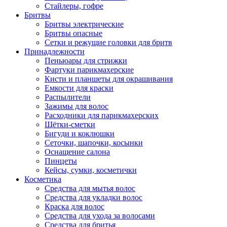
Стайлеры, гофре
Бритвы
Бритвы электрические
Бритвы опасные
Сетки и режущие головки для бритв
Принадлежности
Пеньюары для стрижки
Фартуки парикмахерские
Кисти и планшеты для окрашивания
Емкости для краски
Распылители
Зажимы для волос
Расходники для парикмахерских
Щётки-сметки
Бигуди и коклюшки
Сеточки, шапочки, косынки
Оснащение салона
Пинцеты
Кейсы, сумки, косметички
Косметика
Средства для мытья волос
Средства для укладки волос
Краска для волос
Средства для ухода за волосами
Средства для бритья