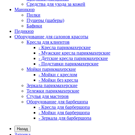
Средства для ухода за кожей
Маникюр
Пилки
Пушеры (шаберы)
Бафики
Педикюр
Оборудование для салонов красоты
Кресла для клиентов
- Кресла парикмахерские
- Мужские кресла парикмахерские
- Детские кресла парикмахерские
- Подставки парикмахерские
Мойки парикмахерские
- Мойки с креслом
- Мойки без кресла
Зеркала парикмахерские
Тележки парикмахерские
Стулья для мастеров
Оборудование для барбешопа
- Кресла для барбершопа
- Мойки для барбершопа
- Зеркала для барбершопа
Назад
Заточка