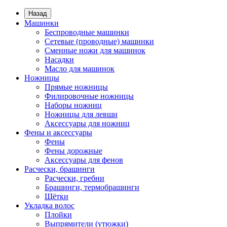
Назад
Машинки
Беспроводные машинки
Сетевые (проводные) машинки
Сменные ножи для машинок
Насадки
Масло для машинок
Ножницы
Прямые ножницы
Филировочные ножницы
Наборы ножниц
Ножницы для левши
Аксессуары для ножниц
Фены и аксессуары
Фены
Фены дорожные
Аксессуары для фенов
Расчески, брашинги
Расчески, гребни
Брашинги, термобрашинги
Щётки
Укладка волос
Плойки
Выпрямители (утюжки)