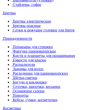
Выпрямители (утюжки)
Стайлеры, гофре
Бритвы
Бритвы электрические
Бритвы опасные
Сетки и режущие головки для бритв
Принадлежности
Пеньюары для стрижки
Фартуки парикмахерские
Кисти и планшеты для окрашивания
Емкости для краски
Распылители
Зажимы для волос
Расходники для парикмахерских
Щётки-сметки
Бигуди и коклюшки
Сеточки, шапочки, косынки
Оснащение салона
Пинцеты
Кейсы, сумки, косметички
Косметика