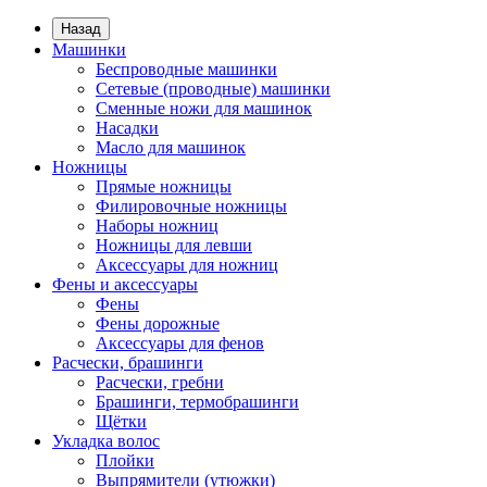
Назад
Машинки
Беспроводные машинки
Сетевые (проводные) машинки
Сменные ножи для машинок
Насадки
Масло для машинок
Ножницы
Прямые ножницы
Филировочные ножницы
Наборы ножниц
Ножницы для левши
Аксессуары для ножниц
Фены и аксессуары
Фены
Фены дорожные
Аксессуары для фенов
Расчески, брашинги
Расчески, гребни
Брашинги, термобрашинги
Щётки
Укладка волос
Плойки
Выпрямители (утюжки)