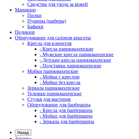
Средства для ухода за кожей
Маникюр
Пилки
Пушеры (шаберы)
Бафики
Педикюр
Оборудование для салонов красоты
Кресла для клиентов
- Кресла парикмахерские
- Мужские кресла парикмахерские
- Детские кресла парикмахерские
- Подставки парикмахерские
Мойки парикмахерские
- Мойки с креслом
- Мойки без кресла
Зеркала парикмахерские
Тележки парикмахерские
Стулья для мастеров
Оборудование для барбешопа
- Кресла для барбершопа
- Мойки для барбершопа
- Зеркала для барбершопа
Назад
Заточка