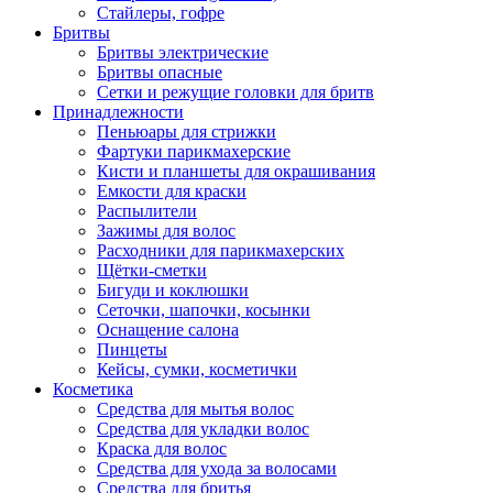
Стайлеры, гофре
Бритвы
Бритвы электрические
Бритвы опасные
Сетки и режущие головки для бритв
Принадлежности
Пеньюары для стрижки
Фартуки парикмахерские
Кисти и планшеты для окрашивания
Емкости для краски
Распылители
Зажимы для волос
Расходники для парикмахерских
Щётки-сметки
Бигуди и коклюшки
Сеточки, шапочки, косынки
Оснащение салона
Пинцеты
Кейсы, сумки, косметички
Косметика
Средства для мытья волос
Средства для укладки волос
Краска для волос
Средства для ухода за волосами
Средства для бритья