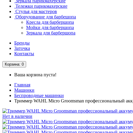
Зеркала парикмахерские
Тележки парикмахерские
Стулья для мастеров
Оборудование для барбешопа
Кресла для барбершопа
Мойки для барбершопа
Зеркала для барбершопа
Бренды
Заточка
Контакты
Корзина
: 0
Ваша корзина пуста!
Главная
Машинки
Беспроводные машинки
Триммер WAHL Micro Groomsman профессиональный акк
Нет в наличии