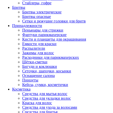
Стайлеры, гофре
Бритвы
Бритвы электрические
Бритвы опасные
Сетки и режущие головки для бритв
Принадлежности
Пеньюары для стрижки
Фартуки парикмахерские
Кисти и планшеты для окрашивания
Емкости для краски
Распылители
Зажимы для волос
Расходники для парикмахерских
Щётки-сметки
Бигуди и коклюшки
Сеточки, шапочки, косынки
Оснащение салона
Пинцеты
Кейсы, сумки, косметички
Косметика
Средства для мытья волос
Средства для укладки волос
Краска для волос
Средства для ухода за волосами
Средства для бритья