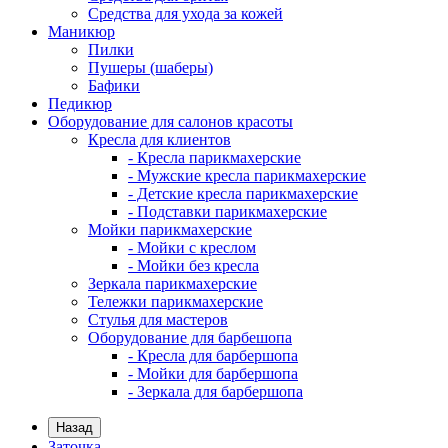
Средства для ухода за кожей
Маникюр
Пилки
Пушеры (шаберы)
Бафики
Педикюр
Оборудование для салонов красоты
Кресла для клиентов
- Кресла парикмахерские
- Мужские кресла парикмахерские
- Детские кресла парикмахерские
- Подставки парикмахерские
Мойки парикмахерские
- Мойки с креслом
- Мойки без кресла
Зеркала парикмахерские
Тележки парикмахерские
Стулья для мастеров
Оборудование для барбешопа
- Кресла для барбершопа
- Мойки для барбершопа
- Зеркала для барбершопа
Назад
Заточка