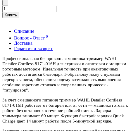
-
Купить
Описание
0
Вопрос - Ответ
Доставка
Гарантия и возврат
Профессиональная беспроводная машинка-триммер WAHL
Detailer Cordless 8171-016H для стрижки и окантовки с мощным
роторным мотором. Идеальная точность при окантовочных
работах достигается благодаря T-образному ножу с нулевым
перекрыванием, обеспечивающему возможность выполнения
особенно коротких стрижек и современных причесок -
"татуировок".
За счет смешанного питания триммер WAHL Detailer Cordless
8171-016H работает от батареи или от сети — машинка готова к
работе без остановок в течение рабочей смены. Зарядка
триммера занимает 60 минут. Функция быстрой зарядки Quick
Charge дает 14 минут работы после 5-минутной зарядке.
Заряжать машинку можно через гнездо в нижней части корпуса