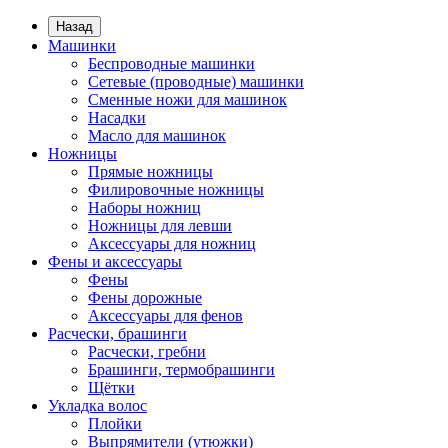
Назад
Машинки
Беспроводные машинки
Сетевые (проводные) машинки
Сменные ножи для машинок
Насадки
Масло для машинок
Ножницы
Прямые ножницы
Филировочные ножницы
Наборы ножниц
Ножницы для левши
Аксессуары для ножниц
Фены и аксессуары
Фены
Фены дорожные
Аксессуары для фенов
Расчески, брашинги
Расчески, гребни
Брашинги, термобрашинги
Щётки
Укладка волос
Плойки
Выпрямители (утюжки)