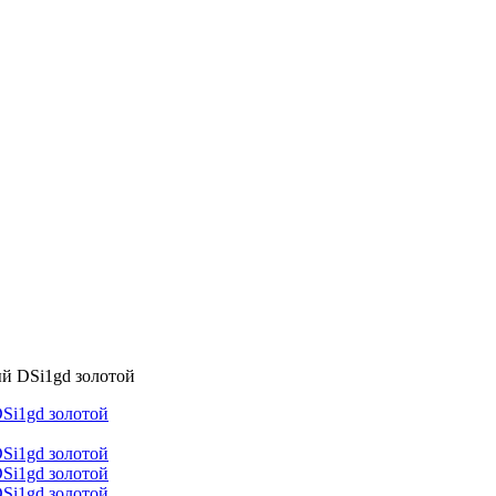
й DSi1gd золотой