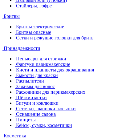
Выпрямители (утюжки)
Стайлеры, гофре
Бритвы
Бритвы электрические
Бритвы опасные
Сетки и режущие головки для бритв
Принадлежности
Пеньюары для стрижки
Фартуки парикмахерские
Кисти и планшеты для окрашивания
Емкости для краски
Распылители
Зажимы для волос
Расходники для парикмахерских
Щётки-сметки
Бигуди и коклюшки
Сеточки, шапочки, косынки
Оснащение салона
Пинцеты
Кейсы, сумки, косметички
Косметика