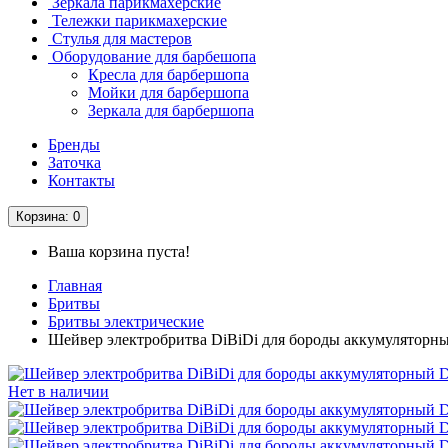
Зеркала парикмахерские
Тележки парикмахерские
Стулья для мастеров
Оборудование для барбешопа
Кресла для барбершопа
Мойки для барбершопа
Зеркала для барбершопа
Бренды
Заточка
Контакты
Корзина
: 0
Ваша корзина пуста!
Главная
Бритвы
Бритвы электрические
Шейвер электробритва DiBiDi для бороды аккумуляторны
Нет в наличии