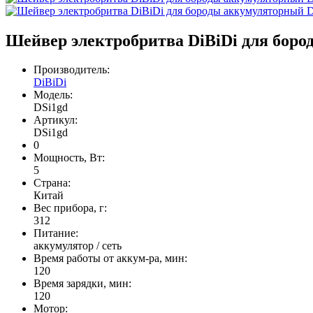
Шейвер электробритва DiBiDi для боро
Производитель:
DiBiDi
Модель:
DSi1gd
Артикул:
DSi1gd
0
Мощность, Вт:
5
Страна:
Китай
Вес прибора, г:
312
Питание:
аккумулятор / сеть
Время работы от аккум-ра, мин:
120
Время зарядки, мин:
120
Мотор: