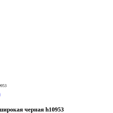
0953
широкая черная h10953