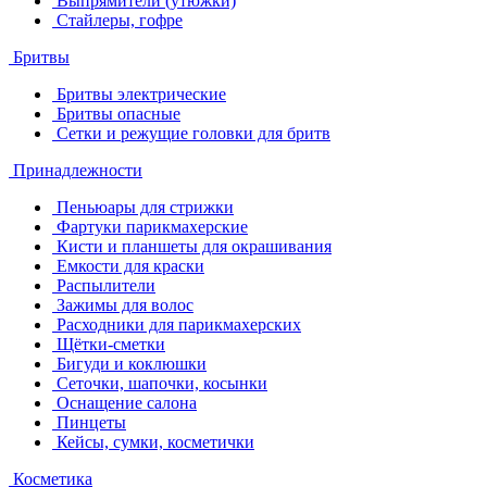
Выпрямители (утюжки)
Стайлеры, гофре
Бритвы
Бритвы электрические
Бритвы опасные
Сетки и режущие головки для бритв
Принадлежности
Пеньюары для стрижки
Фартуки парикмахерские
Кисти и планшеты для окрашивания
Емкости для краски
Распылители
Зажимы для волос
Расходники для парикмахерских
Щётки-сметки
Бигуди и коклюшки
Сеточки, шапочки, косынки
Оснащение салона
Пинцеты
Кейсы, сумки, косметички
Косметика