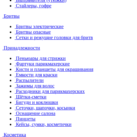
Выпрямители (утюжки)
Стайлеры, гофре
Бритвы
Бритвы электрические
Бритвы опасные
Сетки и режущие головки для бритв
Принадлежности
Пеньюары для стрижки
Фартуки парикмахерские
Кисти и планшеты для окрашивания
Емкости для краски
Распылители
Зажимы для волос
Расходники для парикмахерских
Щётки-сметки
Бигуди и коклюшки
Сеточки, шапочки, косынки
Оснащение салона
Пинцеты
Кейсы, сумки, косметички
Косметика