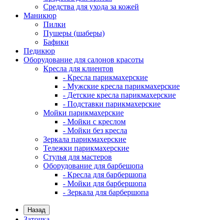
Средства для ухода за кожей
Маникюр
Пилки
Пушеры (шаберы)
Бафики
Педикюр
Оборудование для салонов красоты
Кресла для клиентов
- Кресла парикмахерские
- Мужские кресла парикмахерские
- Детские кресла парикмахерские
- Подставки парикмахерские
Мойки парикмахерские
- Мойки с креслом
- Мойки без кресла
Зеркала парикмахерские
Тележки парикмахерские
Стулья для мастеров
Оборудование для барбешопа
- Кресла для барбершопа
- Мойки для барбершопа
- Зеркала для барбершопа
Назад
Заточка