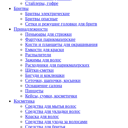
Стайлеры, гофре
Бритвы
Бритвы электрические
Бритвы опасные
Сетки и режущие головки для бритв
Принадлежности
Пеньюары для стрижки
Фартуки парикмахерские
Кисти и планшеты для окрашивания
Емкости для краски
Распылители
Зажимы для волос
Расходники для парикмахерских
Щётки-сметки
Бигуди и коклюшки
Сеточки, шапочки, косынки
Оснащение салона
Пинцеты
Кейсы, сумки, косметички
Косметика
Средства для мытья волос
Средства для укладки волос
Краска для волос
Средства для ухода за волосами
Средства для бритья