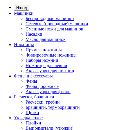
Назад
Машинки
Беспроводные машинки
Сетевые (проводные) машинки
Сменные ножи для машинок
Насадки
Масло для машинок
Ножницы
Прямые ножницы
Филировочные ножницы
Наборы ножниц
Ножницы для левши
Аксессуары для ножниц
Фены и аксессуары
Фены
Фены дорожные
Аксессуары для фенов
Расчески, брашинги
Расчески, гребни
Брашинги, термобрашинги
Щётки
Укладка волос
Плойки
Выпрямители (утюжки)