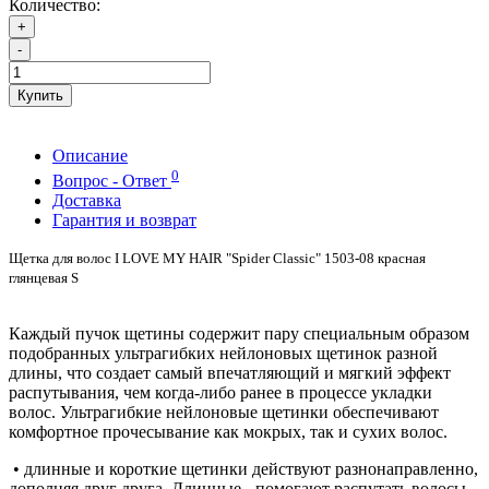
Количество:
+
-
Купить
Описание
0
Вопрос - Ответ
Доставка
Гарантия и возврат
Щетка для волос I LOVE MY HAIR "Spider Classic" 1503-08 красная
глянцевая S
Каждый пучок щетины содержит пару специальным образом
подобранных ультрагибких нейлоновых щетинок разной
длины, что создает самый впечатляющий и мягкий эффект
распутывания, чем когда-либо ранее в процессе укладки
волос. Ультрагибкие нейлоновые щетинки обеспечивают
комфортное прочесывание как мокрых, так и сухих волос.
• длинные и короткие щетинки действуют разнонаправленно,
дополняя друг друга. Длинные - помогают распутать волосы,