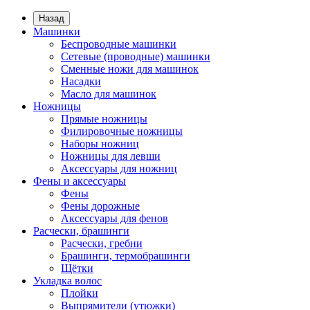
Назад
Машинки
Беспроводные машинки
Сетевые (проводные) машинки
Сменные ножи для машинок
Насадки
Масло для машинок
Ножницы
Прямые ножницы
Филировочные ножницы
Наборы ножниц
Ножницы для левши
Аксессуары для ножниц
Фены и аксессуары
Фены
Фены дорожные
Аксессуары для фенов
Расчески, брашинги
Расчески, гребни
Брашинги, термобрашинги
Щётки
Укладка волос
Плойки
Выпрямители (утюжки)