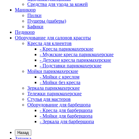
Средства для ухода за кожей
Маникюр
Пилки
Пушеры (шаберы)
Бафики
Педикюр
Оборудование для салонов красоты
Кресла для клиентов
- Кресла парикмахерские
- Мужские кресла парикмахерские
- Детские кресла парикмахерские
- Подставки парикмахерские
Мойки парикмахерские
- Мойки с креслом
- Мойки без кресла
Зеркала парикмахерские
Тележки парикмахерские
Стулья для мастеров
Оборудование для барбешопа
- Кресла для барбершопа
- Мойки для барбершопа
- Зеркала для барбершопа
Назад
Заточка