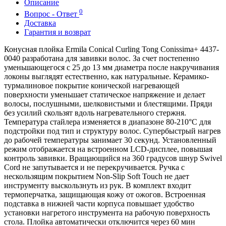
Описание
0
Вопрос - Ответ
Доставка
Гарантия и возврат
Конусная плойка Ermila Conical Curling Tong Conissima+ 4437-
0040 разработана для завивки волос. За счет постепенно
уменьшающегося с 25 до 13 мм диаметра после накручивания
локоны выглядят естественно, как натуральные. Керамико-
турмалиновое покрытие конической нагревающей
поверхности уменьшает статическое напряжение и делает
волосы, послушными, шелковистыми и блестящими. Пряди
без усилий скользят вдоль нагревательного стержня.
Температура стайлера изменяется в диапазоне 80-210°C для
подстройки под тип и структуру волос. Супербыстрый нагрев
до рабочей температуры занимает 30 секунд. Установленный
режим отображается на встроенном LCD-дисплее, повышая
контроль завивки. Вращающийся на 360 градусов шнур Swivel
Cord не запутывается и не перекручивается. Ручка с
нескользящим покрытием Non-Slip Soft Touch не дает
инструменту выскользнуть из рук. В комплект входит
термоперчатка, защищающая кожу от ожогов. Встроенная
подставка в нижней части корпуса повышает удобство
установки нагретого инструмента на рабочую поверхность
стола. Плойка автоматически отключится через 60 мин