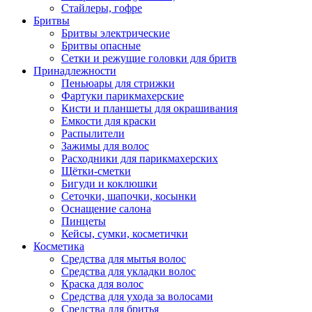
Стайлеры, гофре
Бритвы
Бритвы электрические
Бритвы опасные
Сетки и режущие головки для бритв
Принадлежности
Пеньюары для стрижки
Фартуки парикмахерские
Кисти и планшеты для окрашивания
Емкости для краски
Распылители
Зажимы для волос
Расходники для парикмахерских
Щётки-сметки
Бигуди и коклюшки
Сеточки, шапочки, косынки
Оснащение салона
Пинцеты
Кейсы, сумки, косметички
Косметика
Средства для мытья волос
Средства для укладки волос
Краска для волос
Средства для ухода за волосами
Средства для бритья