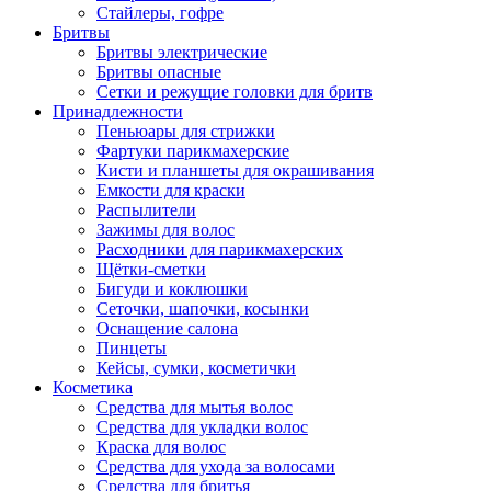
Стайлеры, гофре
Бритвы
Бритвы электрические
Бритвы опасные
Сетки и режущие головки для бритв
Принадлежности
Пеньюары для стрижки
Фартуки парикмахерские
Кисти и планшеты для окрашивания
Емкости для краски
Распылители
Зажимы для волос
Расходники для парикмахерских
Щётки-сметки
Бигуди и коклюшки
Сеточки, шапочки, косынки
Оснащение салона
Пинцеты
Кейсы, сумки, косметички
Косметика
Средства для мытья волос
Средства для укладки волос
Краска для волос
Средства для ухода за волосами
Средства для бритья