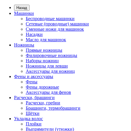
Назад
Машинки
Беспроводные машинки
Сетевые (проводные) машинки
Сменные ножи для машинок
Насадки
Масло для машинок
Ножницы
Прямые ножницы
Филировочные ножницы
Наборы ножниц
Ножницы для левши
Аксессуары для ножниц
Фены и аксессуары
Фены
Фены дорожные
Аксессуары для фенов
Расчески, брашинги
Расчески, гребни
Брашинги, термобрашинги
Щётки
Укладка волос
Плойки
Выпрямители (утюжки)