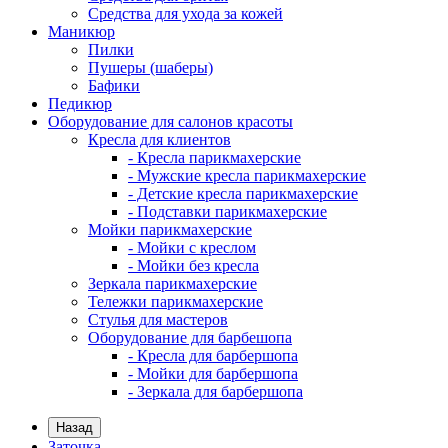
Средства для ухода за кожей
Маникюр
Пилки
Пушеры (шаберы)
Бафики
Педикюр
Оборудование для салонов красоты
Кресла для клиентов
- Кресла парикмахерские
- Мужские кресла парикмахерские
- Детские кресла парикмахерские
- Подставки парикмахерские
Мойки парикмахерские
- Мойки с креслом
- Мойки без кресла
Зеркала парикмахерские
Тележки парикмахерские
Стулья для мастеров
Оборудование для барбешопа
- Кресла для барбершопа
- Мойки для барбершопа
- Зеркала для барбершопа
Назад
Заточка