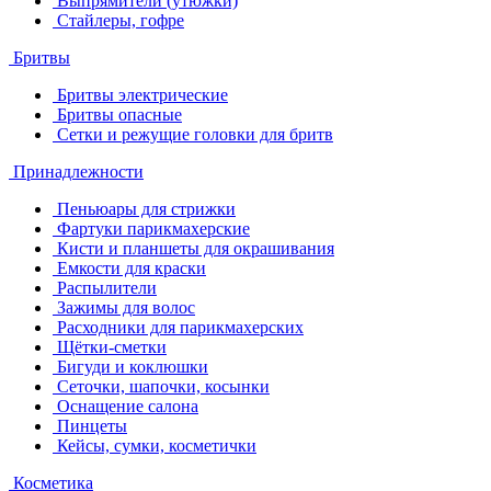
Выпрямители (утюжки)
Стайлеры, гофре
Бритвы
Бритвы электрические
Бритвы опасные
Сетки и режущие головки для бритв
Принадлежности
Пеньюары для стрижки
Фартуки парикмахерские
Кисти и планшеты для окрашивания
Емкости для краски
Распылители
Зажимы для волос
Расходники для парикмахерских
Щётки-сметки
Бигуди и коклюшки
Сеточки, шапочки, косынки
Оснащение салона
Пинцеты
Кейсы, сумки, косметички
Косметика