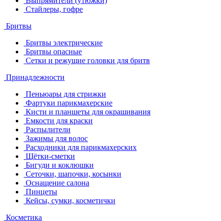
Выпрямители (утюжки)
Стайлеры, гофре
Бритвы
Бритвы электрические
Бритвы опасные
Сетки и режущие головки для бритв
Принадлежности
Пеньюары для стрижки
Фартуки парикмахерские
Кисти и планшеты для окрашивания
Емкости для краски
Распылители
Зажимы для волос
Расходники для парикмахерских
Щётки-сметки
Бигуди и коклюшки
Сеточки, шапочки, косынки
Оснащение салона
Пинцеты
Кейсы, сумки, косметички
Косметика