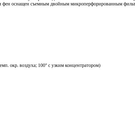
стки фен оснащен съемным двойным микроперфорированным филь
емп. окр. воздуха; 100° с узким концентратором)