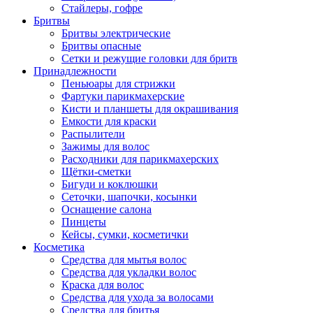
Стайлеры, гофре
Бритвы
Бритвы электрические
Бритвы опасные
Сетки и режущие головки для бритв
Принадлежности
Пеньюары для стрижки
Фартуки парикмахерские
Кисти и планшеты для окрашивания
Емкости для краски
Распылители
Зажимы для волос
Расходники для парикмахерских
Щётки-сметки
Бигуди и коклюшки
Сеточки, шапочки, косынки
Оснащение салона
Пинцеты
Кейсы, сумки, косметички
Косметика
Средства для мытья волос
Средства для укладки волос
Краска для волос
Средства для ухода за волосами
Средства для бритья