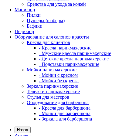
Средства для ухода за кожей
Маникюр
Пилки
Пушеры (шаберы)
Бафики
Педикюр
Оборудование для салонов красоты
Кресла для клиентов
- Кресла парикмахерские
- Мужские кресла парикмахерские
- Детские кресла парикмахерские
- Подставки парикмахерские
Мойки парикмахерские
- Мойки с креслом
- Мойки без кресла
Зеркала парикмахерские
Тележки парикмахерские
Стулья для мастеров
Оборудование для барбешопа
- Кресла для барбершопа
- Мойки для барбершопа
- Зеркала для барбершопа
Назад
Заточка