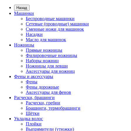
Назад
Машинки
Беспроводные машинки
Сетевые (проводные) машинки
Сменные ножи для машинок
Насадки
Масло для машинок
Ножницы
Прямые ножницы
Филировочные ножницы
Наборы ножниц
Ножницы для левши
Аксессуары для ножниц
Фены и аксессуары
Фены
Фены дорожные
Аксессуары для фенов
Расчески, брашинги
Расчески, гребни
Брашинги, термобрашинги
Щётки
Укладка волос
Плойки
Выпрямители (утюжки)