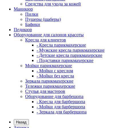
Средства для ухода за кожей
Маникюр
Пилки
Пушеры (шаберы)
Бафики
Педикюр
Оборудование для салонов красоты
Кресла для клиентов
- Кресла парикмахерские
- Мужские кресла парикмахерские
- Детские кресла парикмахерские
- Подставки парикмахерские
Мойки парикмахерские
- Мойки с креслом
- Мойки без кресла
Зеркала парикмахерские
Тележки парикмахерские
Стулья для мастеров
Оборудование для барбешопа
- Кресла для барбершопа
- Мойки для барбершопа
- Зеркала для барбершопа
Назад
Заточка