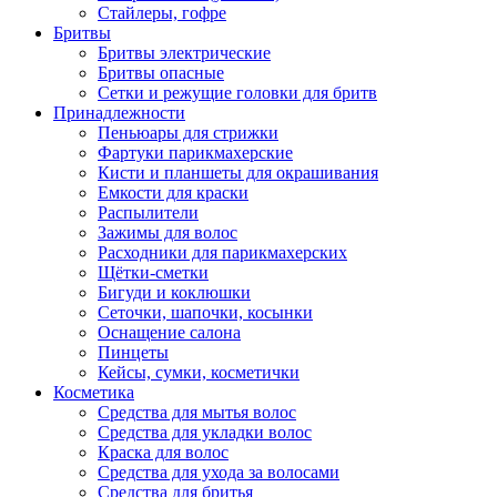
Стайлеры, гофре
Бритвы
Бритвы электрические
Бритвы опасные
Сетки и режущие головки для бритв
Принадлежности
Пеньюары для стрижки
Фартуки парикмахерские
Кисти и планшеты для окрашивания
Емкости для краски
Распылители
Зажимы для волос
Расходники для парикмахерских
Щётки-сметки
Бигуди и коклюшки
Сеточки, шапочки, косынки
Оснащение салона
Пинцеты
Кейсы, сумки, косметички
Косметика
Средства для мытья волос
Средства для укладки волос
Краска для волос
Средства для ухода за волосами
Средства для бритья