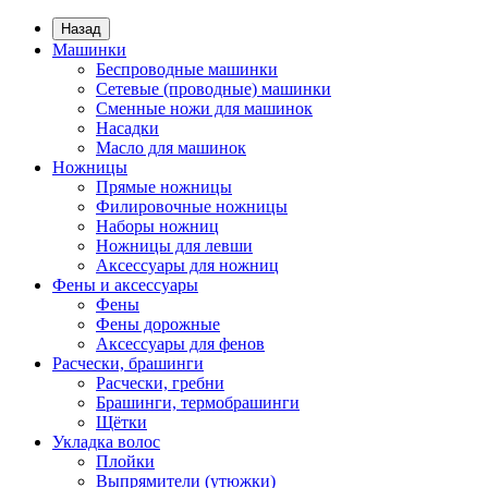
Назад
Машинки
Беспроводные машинки
Сетевые (проводные) машинки
Сменные ножи для машинок
Насадки
Масло для машинок
Ножницы
Прямые ножницы
Филировочные ножницы
Наборы ножниц
Ножницы для левши
Аксессуары для ножниц
Фены и аксессуары
Фены
Фены дорожные
Аксессуары для фенов
Расчески, брашинги
Расчески, гребни
Брашинги, термобрашинги
Щётки
Укладка волос
Плойки
Выпрямители (утюжки)