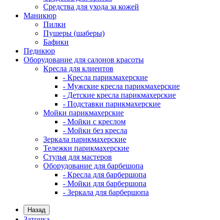
Средства для ухода за кожей
Маникюр
Пилки
Пушеры (шаберы)
Бафики
Педикюр
Оборудование для салонов красоты
Кресла для клиентов
- Кресла парикмахерские
- Мужские кресла парикмахерские
- Детские кресла парикмахерские
- Подставки парикмахерские
Мойки парикмахерские
- Мойки с креслом
- Мойки без кресла
Зеркала парикмахерские
Тележки парикмахерские
Стулья для мастеров
Оборудование для барбешопа
- Кресла для барбершопа
- Мойки для барбершопа
- Зеркала для барбершопа
Назад
Заточка