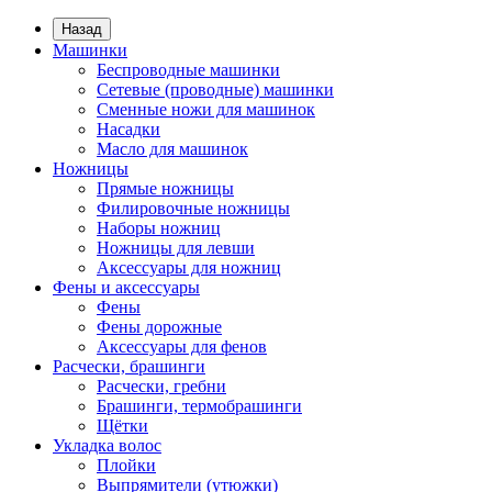
Назад
Машинки
Беспроводные машинки
Сетевые (проводные) машинки
Сменные ножи для машинок
Насадки
Масло для машинок
Ножницы
Прямые ножницы
Филировочные ножницы
Наборы ножниц
Ножницы для левши
Аксессуары для ножниц
Фены и аксессуары
Фены
Фены дорожные
Аксессуары для фенов
Расчески, брашинги
Расчески, гребни
Брашинги, термобрашинги
Щётки
Укладка волос
Плойки
Выпрямители (утюжки)