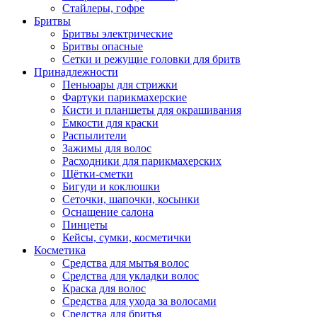
Стайлеры, гофре
Бритвы
Бритвы электрические
Бритвы опасные
Сетки и режущие головки для бритв
Принадлежности
Пеньюары для стрижки
Фартуки парикмахерские
Кисти и планшеты для окрашивания
Емкости для краски
Распылители
Зажимы для волос
Расходники для парикмахерских
Щётки-сметки
Бигуди и коклюшки
Сеточки, шапочки, косынки
Оснащение салона
Пинцеты
Кейсы, сумки, косметички
Косметика
Средства для мытья волос
Средства для укладки волос
Краска для волос
Средства для ухода за волосами
Средства для бритья