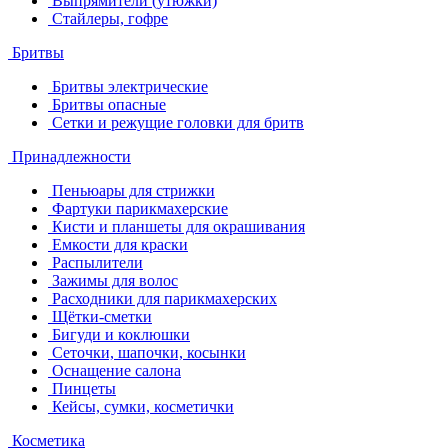
Выпрямители (утюжки)
Стайлеры, гофре
Бритвы
Бритвы электрические
Бритвы опасные
Сетки и режущие головки для бритв
Принадлежности
Пеньюары для стрижки
Фартуки парикмахерские
Кисти и планшеты для окрашивания
Емкости для краски
Распылители
Зажимы для волос
Расходники для парикмахерских
Щётки-сметки
Бигуди и коклюшки
Сеточки, шапочки, косынки
Оснащение салона
Пинцеты
Кейсы, сумки, косметички
Косметика