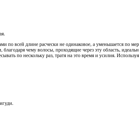
ая.
бцами по всей длине расчески не одинаковое, а уменьшается по м
и, благодаря чему волосы, проходящие через эту область, идеаль
ывать по нескольку раз, тратя на это время и усилия. Используя 
игуди.