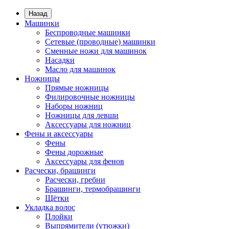
Назад
Машинки
Беспроводные машинки
Сетевые (проводные) машинки
Сменные ножи для машинок
Насадки
Масло для машинок
Ножницы
Прямые ножницы
Филировочные ножницы
Наборы ножниц
Ножницы для левши
Аксессуары для ножниц
Фены и аксессуары
Фены
Фены дорожные
Аксессуары для фенов
Расчески, брашинги
Расчески, гребни
Брашинги, термобрашинги
Щётки
Укладка волос
Плойки
Выпрямители (утюжки)