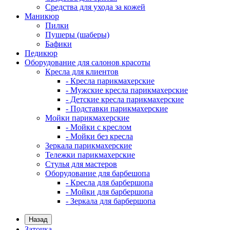
Средства для ухода за кожей
Маникюр
Пилки
Пушеры (шаберы)
Бафики
Педикюр
Оборудование для салонов красоты
Кресла для клиентов
- Кресла парикмахерские
- Мужские кресла парикмахерские
- Детские кресла парикмахерские
- Подставки парикмахерские
Мойки парикмахерские
- Мойки с креслом
- Мойки без кресла
Зеркала парикмахерские
Тележки парикмахерские
Стулья для мастеров
Оборудование для барбешопа
- Кресла для барбершопа
- Мойки для барбершопа
- Зеркала для барбершопа
Назад
Заточка