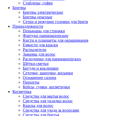
Стайлеры, гофре
Бритвы
Бритвы электрические
Бритвы опасные
Сетки и режущие головки для бритв
Принадлежности
Пеньюары для стрижки
Фартуки парикмахерские
Кисти и планшеты для окрашивания
Емкости для краски
Распылители
Зажимы для волос
Расходники для парикмахерских
Щётки-сметки
Бигуди и коклюшки
Сеточки, шапочки, косынки
Оснащение салона
Пинцеты
Кейсы, сумки, косметички
Косметика
Средства для мытья волос
Средства для укладки волос
Краска для волос
Средства для ухода за волосами
Средства для бритья