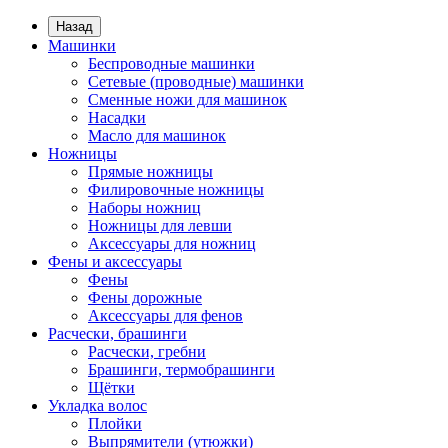
Назад
Машинки
Беспроводные машинки
Сетевые (проводные) машинки
Сменные ножи для машинок
Насадки
Масло для машинок
Ножницы
Прямые ножницы
Филировочные ножницы
Наборы ножниц
Ножницы для левши
Аксессуары для ножниц
Фены и аксессуары
Фены
Фены дорожные
Аксессуары для фенов
Расчески, брашинги
Расчески, гребни
Брашинги, термобрашинги
Щётки
Укладка волос
Плойки
Выпрямители (утюжки)