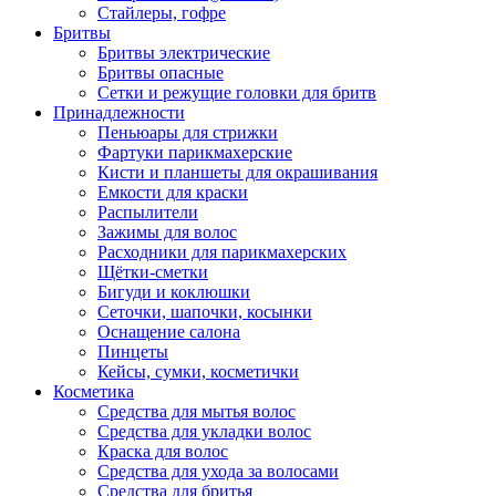
Стайлеры, гофре
Бритвы
Бритвы электрические
Бритвы опасные
Сетки и режущие головки для бритв
Принадлежности
Пеньюары для стрижки
Фартуки парикмахерские
Кисти и планшеты для окрашивания
Емкости для краски
Распылители
Зажимы для волос
Расходники для парикмахерских
Щётки-сметки
Бигуди и коклюшки
Сеточки, шапочки, косынки
Оснащение салона
Пинцеты
Кейсы, сумки, косметички
Косметика
Средства для мытья волос
Средства для укладки волос
Краска для волос
Средства для ухода за волосами
Средства для бритья