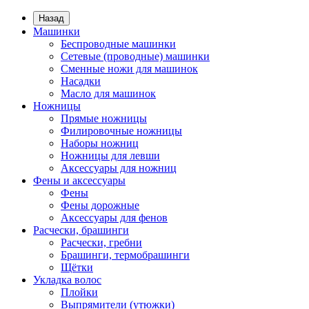
Назад
Машинки
Беспроводные машинки
Сетевые (проводные) машинки
Сменные ножи для машинок
Насадки
Масло для машинок
Ножницы
Прямые ножницы
Филировочные ножницы
Наборы ножниц
Ножницы для левши
Аксессуары для ножниц
Фены и аксессуары
Фены
Фены дорожные
Аксессуары для фенов
Расчески, брашинги
Расчески, гребни
Брашинги, термобрашинги
Щётки
Укладка волос
Плойки
Выпрямители (утюжки)