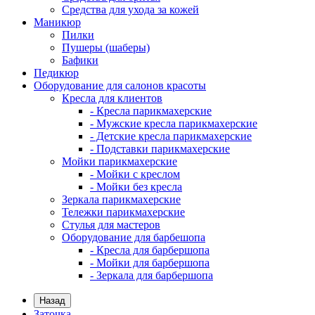
Средства для ухода за кожей
Маникюр
Пилки
Пушеры (шаберы)
Бафики
Педикюр
Оборудование для салонов красоты
Кресла для клиентов
- Кресла парикмахерские
- Мужские кресла парикмахерские
- Детские кресла парикмахерские
- Подставки парикмахерские
Мойки парикмахерские
- Мойки с креслом
- Мойки без кресла
Зеркала парикмахерские
Тележки парикмахерские
Стулья для мастеров
Оборудование для барбешопа
- Кресла для барбершопа
- Мойки для барбершопа
- Зеркала для барбершопа
Назад
Заточка