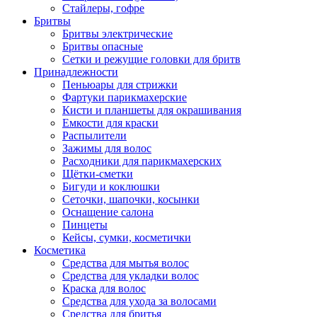
Стайлеры, гофре
Бритвы
Бритвы электрические
Бритвы опасные
Сетки и режущие головки для бритв
Принадлежности
Пеньюары для стрижки
Фартуки парикмахерские
Кисти и планшеты для окрашивания
Емкости для краски
Распылители
Зажимы для волос
Расходники для парикмахерских
Щётки-сметки
Бигуди и коклюшки
Сеточки, шапочки, косынки
Оснащение салона
Пинцеты
Кейсы, сумки, косметички
Косметика
Средства для мытья волос
Средства для укладки волос
Краска для волос
Средства для ухода за волосами
Средства для бритья