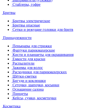
Выпрямители (утюжки)
Стайлеры, гофре
Бритвы
Бритвы электрические
Бритвы опасные
Сетки и режущие головки для бритв
Принадлежности
Пеньюары для стрижки
Фартуки парикмахерские
Кисти и планшеты для окрашивания
Емкости для краски
Распылители
Зажимы для волос
Расходники для парикмахерских
Щётки-сметки
Бигуди и коклюшки
Сеточки, шапочки, косынки
Оснащение салона
Пинцеты
Кейсы, сумки, косметички
Косметика