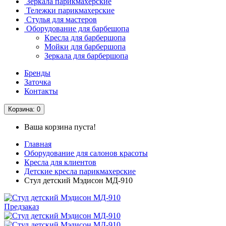
Зеркала парикмахерские
Тележки парикмахерские
Стулья для мастеров
Оборудование для барбешопа
Кресла для барбершопа
Мойки для барбершопа
Зеркала для барбершопа
Бренды
Заточка
Контакты
Корзина
: 0
Ваша корзина пуста!
Главная
Оборудование для салонов красоты
Кресла для клиентов
Детские кресла парикмахерские
Стул детский Мэдисон МД-910
Предзаказ