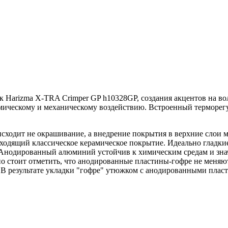
 Harizma X-TRA Crimper GP h10328GP, создания акцентов на во
ическому и механическому воздействию. Встроенный терморегул
сходит не окрашивание, а внедрение покрытия в верхние слои ме
сходящий классическое керамическое покрытие. Идеально гладк
 Анодированный алюминий устойчив к химическим средам и зна
 стоит отметить, что анодированные пластины-гофре не меняют
 В результате укладки "гофре" утюжком с анодированными пласт