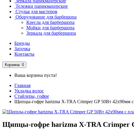
Зеркала парикмахерские
Тележки парикмахерские
Стулья для мастеров
Оборудование для барбешопа
Кресла для барбершопа
Мойки для барбершопа
Зеркала для барбершопа
Бренды
Заточка
Контакты
Корзина
: 0
Ваша корзина пуста!
Главная
Укладка волос
Стайлеры, гофре
Щипцы-гофре harizma X-TRA Crimper GP 50Вт 42х90мм 
Щипцы-гофре harizma X-TRA Crimper 