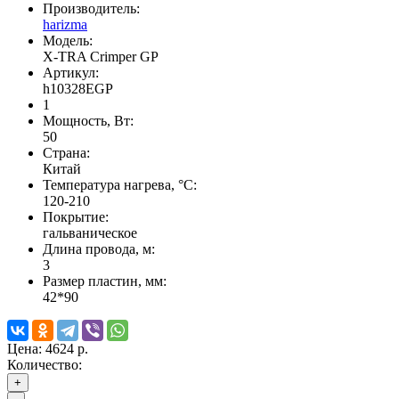
Производитель:
harizma
Модель:
X-TRA Crimper GP
Артикул:
h10328EGP
1
Мощность, Вт:
50
Страна:
Китай
Температура нагрева, °С:
120-210
Покрытие:
гальваническое
Длина провода, м:
3
Размер пластин, мм:
42*90
Цена:
4624 р.
Количество:
+