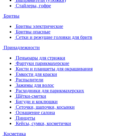
Выпрямители (утюжки)
Стайлеры, гофре
Бритвы
Бритвы электрические
Бритвы опасные
Сетки и режущие головки для бритв
Принадлежности
Пеньюары для стрижки
Фартуки парикмахерские
Кисти и планшеты для окрашивания
Емкости для краски
Распылители
Зажимы для волос
Расходники для парикмахерских
Щётки-сметки
Бигуди и коклюшки
Сеточки, шапочки, косынки
Оснащение салона
Пинцеты
Кейсы, сумки, косметички
Косметика