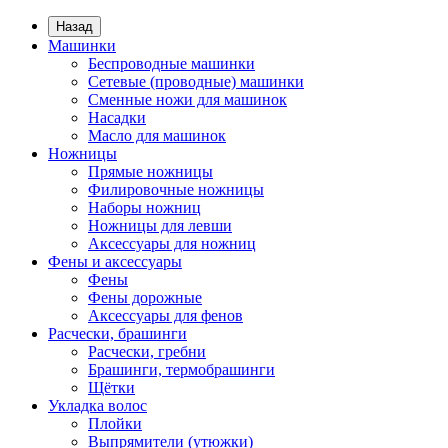
Назад
Машинки
Беспроводные машинки
Сетевые (проводные) машинки
Сменные ножи для машинок
Насадки
Масло для машинок
Ножницы
Прямые ножницы
Филировочные ножницы
Наборы ножниц
Ножницы для левши
Аксессуары для ножниц
Фены и аксессуары
Фены
Фены дорожные
Аксессуары для фенов
Расчески, брашинги
Расчески, гребни
Брашинги, термобрашинги
Щётки
Укладка волос
Плойки
Выпрямители (утюжки)