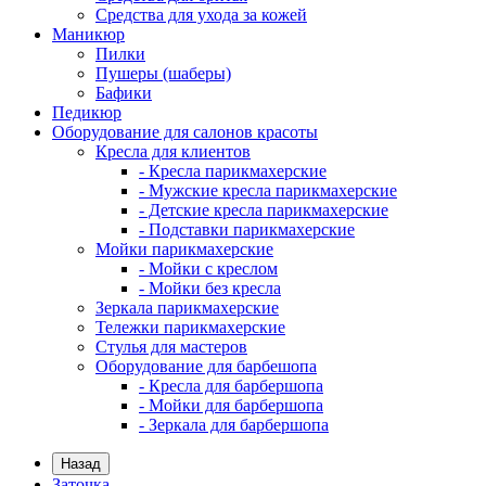
Средства для ухода за кожей
Маникюр
Пилки
Пушеры (шаберы)
Бафики
Педикюр
Оборудование для салонов красоты
Кресла для клиентов
- Кресла парикмахерские
- Мужские кресла парикмахерские
- Детские кресла парикмахерские
- Подставки парикмахерские
Мойки парикмахерские
- Мойки с креслом
- Мойки без кресла
Зеркала парикмахерские
Тележки парикмахерские
Стулья для мастеров
Оборудование для барбешопа
- Кресла для барбершопа
- Мойки для барбершопа
- Зеркала для барбершопа
Назад
Заточка