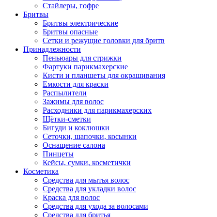
Стайлеры, гофре
Бритвы
Бритвы электрические
Бритвы опасные
Сетки и режущие головки для бритв
Принадлежности
Пеньюары для стрижки
Фартуки парикмахерские
Кисти и планшеты для окрашивания
Емкости для краски
Распылители
Зажимы для волос
Расходники для парикмахерских
Щётки-сметки
Бигуди и коклюшки
Сеточки, шапочки, косынки
Оснащение салона
Пинцеты
Кейсы, сумки, косметички
Косметика
Средства для мытья волос
Средства для укладки волос
Краска для волос
Средства для ухода за волосами
Средства для бритья