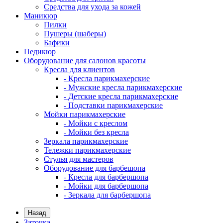
Средства для ухода за кожей
Маникюр
Пилки
Пушеры (шаберы)
Бафики
Педикюр
Оборудование для салонов красоты
Кресла для клиентов
- Кресла парикмахерские
- Мужские кресла парикмахерские
- Детские кресла парикмахерские
- Подставки парикмахерские
Мойки парикмахерские
- Мойки с креслом
- Мойки без кресла
Зеркала парикмахерские
Тележки парикмахерские
Стулья для мастеров
Оборудование для барбешопа
- Кресла для барбершопа
- Мойки для барбершопа
- Зеркала для барбершопа
Назад
Заточка