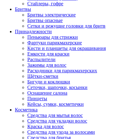
Стайлеры, гофре
Бритвы
Бритвы электрические
Бритвы опасные
Сетки и режущие головки для бритв
Принадлежности
Пеньюары для стрижки
Фартуки парикмахерские
Кисти и планшеты для окрашивания
Емкости для краски
Распылители
Зажимы для волос
Расходники для парикмахерских
Щётки-сметки
Бигуди и коклюшки
Сеточки, шапочки, косынки
Оснащение салона
Пинцеты
Кейсы, сумки, косметички
Косметика
Средства для мытья волос
Средства для укладки волос
Краска для волос
Средства для ухода за волосами
Средства для бритья