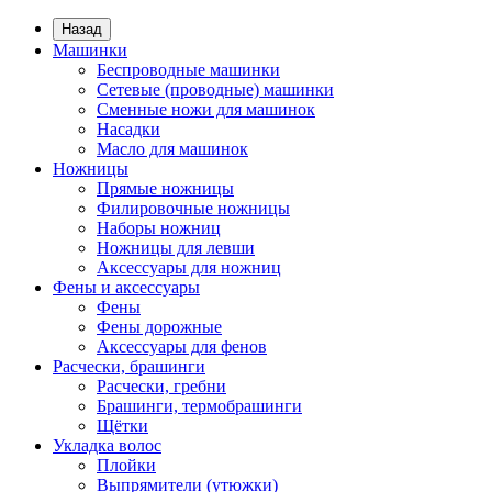
Назад
Машинки
Беспроводные машинки
Сетевые (проводные) машинки
Сменные ножи для машинок
Насадки
Масло для машинок
Ножницы
Прямые ножницы
Филировочные ножницы
Наборы ножниц
Ножницы для левши
Аксессуары для ножниц
Фены и аксессуары
Фены
Фены дорожные
Аксессуары для фенов
Расчески, брашинги
Расчески, гребни
Брашинги, термобрашинги
Щётки
Укладка волос
Плойки
Выпрямители (утюжки)