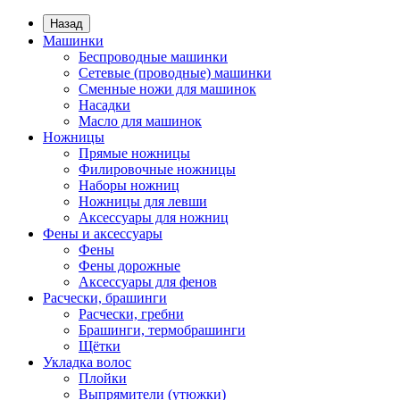
Назад
Машинки
Беспроводные машинки
Сетевые (проводные) машинки
Сменные ножи для машинок
Насадки
Масло для машинок
Ножницы
Прямые ножницы
Филировочные ножницы
Наборы ножниц
Ножницы для левши
Аксессуары для ножниц
Фены и аксессуары
Фены
Фены дорожные
Аксессуары для фенов
Расчески, брашинги
Расчески, гребни
Брашинги, термобрашинги
Щётки
Укладка волос
Плойки
Выпрямители (утюжки)