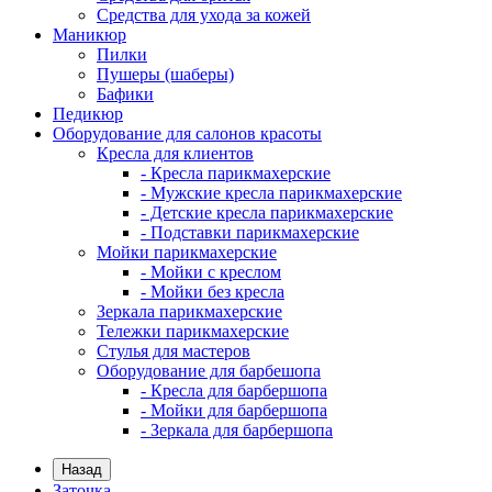
Средства для ухода за кожей
Маникюр
Пилки
Пушеры (шаберы)
Бафики
Педикюр
Оборудование для салонов красоты
Кресла для клиентов
- Кресла парикмахерские
- Мужские кресла парикмахерские
- Детские кресла парикмахерские
- Подставки парикмахерские
Мойки парикмахерские
- Мойки с креслом
- Мойки без кресла
Зеркала парикмахерские
Тележки парикмахерские
Стулья для мастеров
Оборудование для барбешопа
- Кресла для барбершопа
- Мойки для барбершопа
- Зеркала для барбершопа
Назад
Заточка