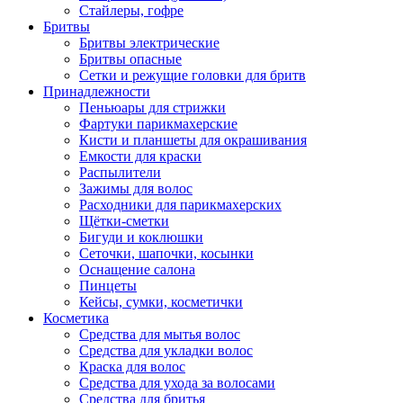
Стайлеры, гофре
Бритвы
Бритвы электрические
Бритвы опасные
Сетки и режущие головки для бритв
Принадлежности
Пеньюары для стрижки
Фартуки парикмахерские
Кисти и планшеты для окрашивания
Емкости для краски
Распылители
Зажимы для волос
Расходники для парикмахерских
Щётки-сметки
Бигуди и коклюшки
Сеточки, шапочки, косынки
Оснащение салона
Пинцеты
Кейсы, сумки, косметички
Косметика
Средства для мытья волос
Средства для укладки волос
Краска для волос
Средства для ухода за волосами
Средства для бритья