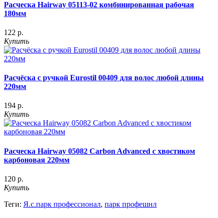
Расческа Hairway 05113-02 комбинированная рабочая
180мм
122 р.
Купить
Расчёска с ручкой Eurostil 00409 для волос любой длины
220мм
194 р.
Купить
Расческа Hairway 05082 Carbon Advanced с хвостиком
карбоновая 220мм
120 р.
Купить
Теги:
Я.с.парк профессионал
,
парк профешнл