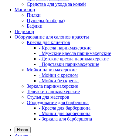
Средства для ухода за кожей
Маникюр
Пилки
Пушеры (шаберы)
Бафики
Педикюр
Оборудование для салонов красоты
Кресла для клиентов
- Кресла парикмахерские
- Мужские кресла парикмахерские
- Детские кресла парикмахерские
- Подставки парикмахерские
Мойки парикмахерские
- Мойки с креслом
- Мойки без кресла
Зеркала парикмахерские
Тележки парикмахерские
Стулья для мастеров
Оборудование для барбешопа
- Кресла для барбершопа
- Мойки для барбершопа
- Зеркала для барбершопа
Назад
Заточка