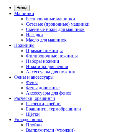
Назад
Машинки
Беспроводные машинки
Сетевые (проводные) машинки
Сменные ножи для машинок
Насадки
Масло для машинок
Ножницы
Прямые ножницы
Филировочные ножницы
Наборы ножниц
Ножницы для левши
Аксессуары для ножниц
Фены и аксессуары
Фены
Фены дорожные
Аксессуары для фенов
Расчески, брашинги
Расчески, гребни
Брашинги, термобрашинги
Щётки
Укладка волос
Плойки
Выпрямители (утюжки)