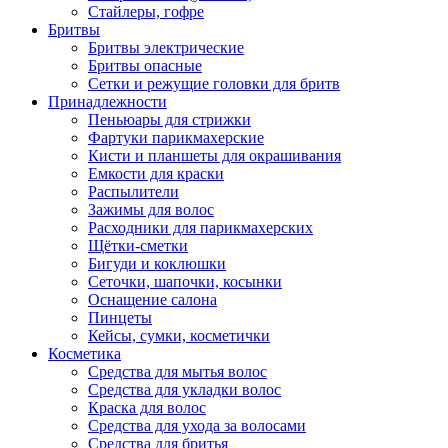
Стайлеры, гофре
Бритвы
Бритвы электрические
Бритвы опасные
Сетки и режущие головки для бритв
Принадлежности
Пеньюары для стрижки
Фартуки парикмахерские
Кисти и планшеты для окрашивания
Емкости для краски
Распылители
Зажимы для волос
Расходники для парикмахерских
Щётки-сметки
Бигуди и коклюшки
Сеточки, шапочки, косынки
Оснащение салона
Пинцеты
Кейсы, сумки, косметички
Косметика
Средства для мытья волос
Средства для укладки волос
Краска для волос
Средства для ухода за волосами
Средства для бритья