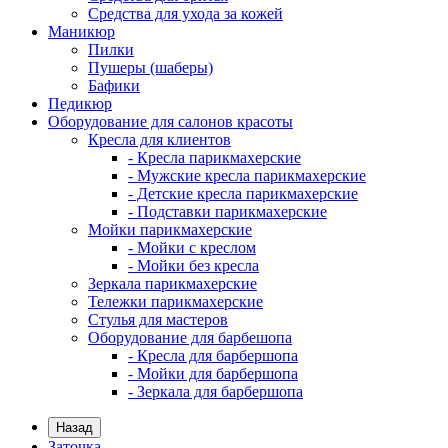
Средства для ухода за кожей
Маникюр
Пилки
Пушеры (шаберы)
Бафики
Педикюр
Оборудование для салонов красоты
Кресла для клиентов
- Кресла парикмахерские
- Мужские кресла парикмахерские
- Детские кресла парикмахерские
- Подставки парикмахерские
Мойки парикмахерские
- Мойки с креслом
- Мойки без кресла
Зеркала парикмахерские
Тележки парикмахерские
Стулья для мастеров
Оборудование для барбешопа
- Кресла для барбершопа
- Мойки для барбершопа
- Зеркала для барбершопа
Назад
Заточка