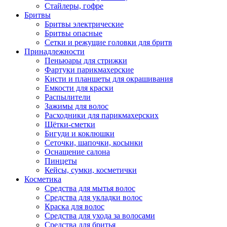
Стайлеры, гофре
Бритвы
Бритвы электрические
Бритвы опасные
Сетки и режущие головки для бритв
Принадлежности
Пеньюары для стрижки
Фартуки парикмахерские
Кисти и планшеты для окрашивания
Емкости для краски
Распылители
Зажимы для волос
Расходники для парикмахерских
Щётки-сметки
Бигуди и коклюшки
Сеточки, шапочки, косынки
Оснащение салона
Пинцеты
Кейсы, сумки, косметички
Косметика
Средства для мытья волос
Средства для укладки волос
Краска для волос
Средства для ухода за волосами
Средства для бритья