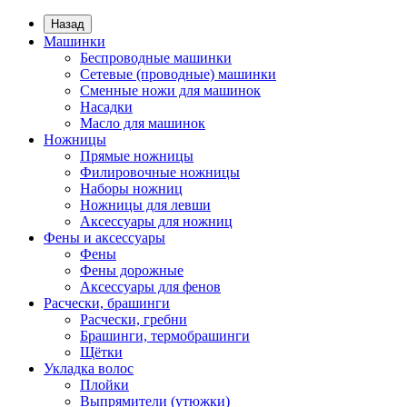
Назад
Машинки
Беспроводные машинки
Сетевые (проводные) машинки
Сменные ножи для машинок
Насадки
Масло для машинок
Ножницы
Прямые ножницы
Филировочные ножницы
Наборы ножниц
Ножницы для левши
Аксессуары для ножниц
Фены и аксессуары
Фены
Фены дорожные
Аксессуары для фенов
Расчески, брашинги
Расчески, гребни
Брашинги, термобрашинги
Щётки
Укладка волос
Плойки
Выпрямители (утюжки)