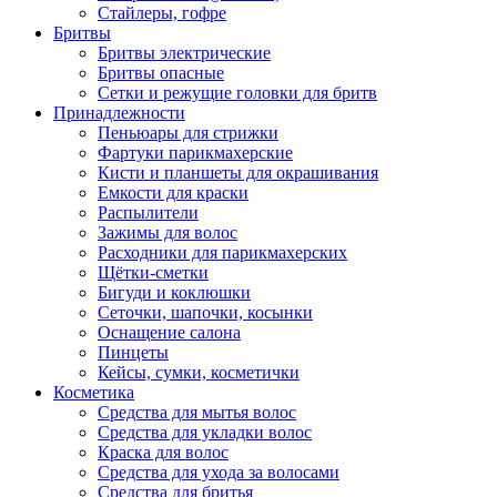
Стайлеры, гофре
Бритвы
Бритвы электрические
Бритвы опасные
Сетки и режущие головки для бритв
Принадлежности
Пеньюары для стрижки
Фартуки парикмахерские
Кисти и планшеты для окрашивания
Емкости для краски
Распылители
Зажимы для волос
Расходники для парикмахерских
Щётки-сметки
Бигуди и коклюшки
Сеточки, шапочки, косынки
Оснащение салона
Пинцеты
Кейсы, сумки, косметички
Косметика
Средства для мытья волос
Средства для укладки волос
Краска для волос
Средства для ухода за волосами
Средства для бритья