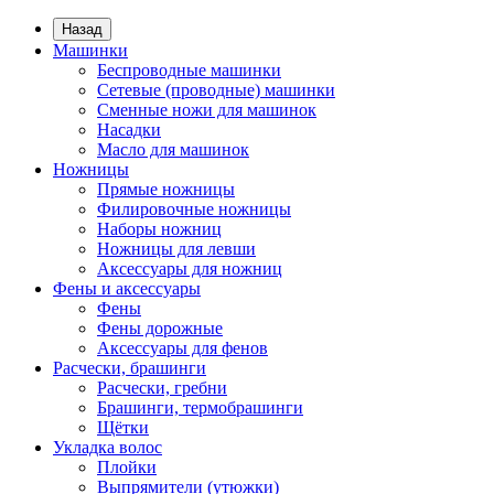
Назад
Машинки
Беспроводные машинки
Сетевые (проводные) машинки
Сменные ножи для машинок
Насадки
Масло для машинок
Ножницы
Прямые ножницы
Филировочные ножницы
Наборы ножниц
Ножницы для левши
Аксессуары для ножниц
Фены и аксессуары
Фены
Фены дорожные
Аксессуары для фенов
Расчески, брашинги
Расчески, гребни
Брашинги, термобрашинги
Щётки
Укладка волос
Плойки
Выпрямители (утюжки)