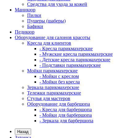
Средства для ухода за кожей
Маникюр
Пилки
Пушеры (шаберы)
Бафики
Педикюр
Оборудование для салонов красоты
Кресла для клиентов
- Кресла парикмахерские
- Мужские кресла парикмахерские
- Детские кресла парикмахерские
- Подставки парикмахерские
Мойки парикмахерские
- Мойки с креслом
- Мойки без кресла
Зеркала парикмахерские
Тележки парикмахерские
Стулья для мастеров
Оборудование для барбешопа
- Кресла для барбершопа
- Мойки для барбершопа
- Зеркала для барбершопа
Назад
Заточка