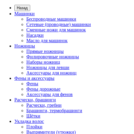
Назад
Машинки
Беспроводные машинки
Сетевые (проводные) машинки
Сменные ножи для машинок
Насадки
Масло для машинок
Ножницы
Прямые ножницы
Филировочные ножницы
Наборы ножниц
Ножницы для левши
Аксессуары для ножниц
Фены и аксессуары
Фены
Фены дорожные
Аксессуары для фенов
Расчески, брашинги
Расчески, гребни
Брашинги, термобрашинги
Щётки
Укладка волос
Плойки
Выпрямители (утюжки)