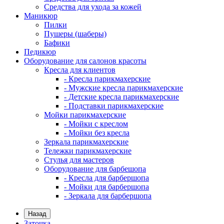
Средства для ухода за кожей
Маникюр
Пилки
Пушеры (шаберы)
Бафики
Педикюр
Оборудование для салонов красоты
Кресла для клиентов
- Кресла парикмахерские
- Мужские кресла парикмахерские
- Детские кресла парикмахерские
- Подставки парикмахерские
Мойки парикмахерские
- Мойки с креслом
- Мойки без кресла
Зеркала парикмахерские
Тележки парикмахерские
Стулья для мастеров
Оборудование для барбешопа
- Кресла для барбершопа
- Мойки для барбершопа
- Зеркала для барбершопа
Назад
Заточка