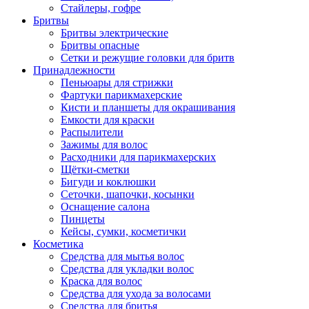
Стайлеры, гофре
Бритвы
Бритвы электрические
Бритвы опасные
Сетки и режущие головки для бритв
Принадлежности
Пеньюары для стрижки
Фартуки парикмахерские
Кисти и планшеты для окрашивания
Емкости для краски
Распылители
Зажимы для волос
Расходники для парикмахерских
Щётки-сметки
Бигуди и коклюшки
Сеточки, шапочки, косынки
Оснащение салона
Пинцеты
Кейсы, сумки, косметички
Косметика
Средства для мытья волос
Средства для укладки волос
Краска для волос
Средства для ухода за волосами
Средства для бритья