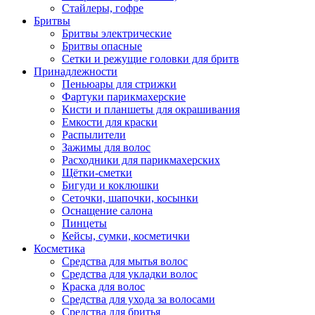
Стайлеры, гофре
Бритвы
Бритвы электрические
Бритвы опасные
Сетки и режущие головки для бритв
Принадлежности
Пеньюары для стрижки
Фартуки парикмахерские
Кисти и планшеты для окрашивания
Емкости для краски
Распылители
Зажимы для волос
Расходники для парикмахерских
Щётки-сметки
Бигуди и коклюшки
Сеточки, шапочки, косынки
Оснащение салона
Пинцеты
Кейсы, сумки, косметички
Косметика
Средства для мытья волос
Средства для укладки волос
Краска для волос
Средства для ухода за волосами
Средства для бритья