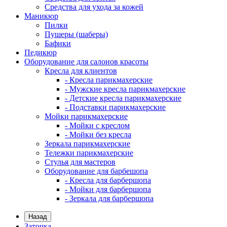
Средства для ухода за кожей
Маникюр
Пилки
Пушеры (шаберы)
Бафики
Педикюр
Оборудование для салонов красоты
Кресла для клиентов
- Кресла парикмахерские
- Мужские кресла парикмахерские
- Детские кресла парикмахерские
- Подставки парикмахерские
Мойки парикмахерские
- Мойки с креслом
- Мойки без кресла
Зеркала парикмахерские
Тележки парикмахерские
Стулья для мастеров
Оборудование для барбешопа
- Кресла для барбершопа
- Мойки для барбершопа
- Зеркала для барбершопа
Назад
Заточка