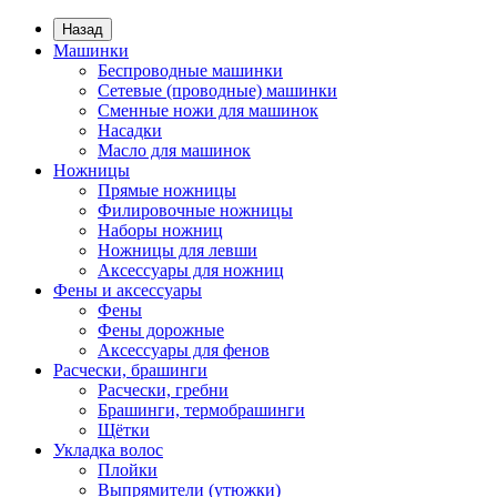
Назад
Машинки
Беспроводные машинки
Сетевые (проводные) машинки
Сменные ножи для машинок
Насадки
Масло для машинок
Ножницы
Прямые ножницы
Филировочные ножницы
Наборы ножниц
Ножницы для левши
Аксессуары для ножниц
Фены и аксессуары
Фены
Фены дорожные
Аксессуары для фенов
Расчески, брашинги
Расчески, гребни
Брашинги, термобрашинги
Щётки
Укладка волос
Плойки
Выпрямители (утюжки)