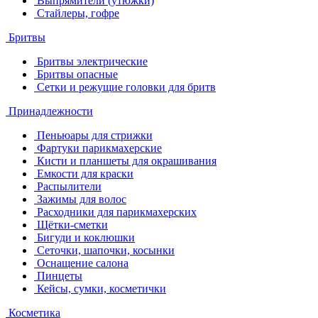
Выпрямители (утюжки)
Стайлеры, гофре
Бритвы
Бритвы электрические
Бритвы опасные
Сетки и режущие головки для бритв
Принадлежности
Пеньюары для стрижки
Фартуки парикмахерские
Кисти и планшеты для окрашивания
Емкости для краски
Распылители
Зажимы для волос
Расходники для парикмахерских
Щётки-сметки
Бигуди и коклюшки
Сеточки, шапочки, косынки
Оснащение салона
Пинцеты
Кейсы, сумки, косметички
Косметика